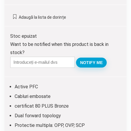
inițial
curent
a
este:
Adaugă la lista de dorințe
fost:
212.00 lei.
229.00 lei.
Stoc epuizat
Want to be notified when this product is back in
stock?
NOTIFY ME
Active PFC
Cabluri embosate
certificat 80 PLUS Bronze
Dual forward topology
Protectie multipla: OPP, OVP, SCP