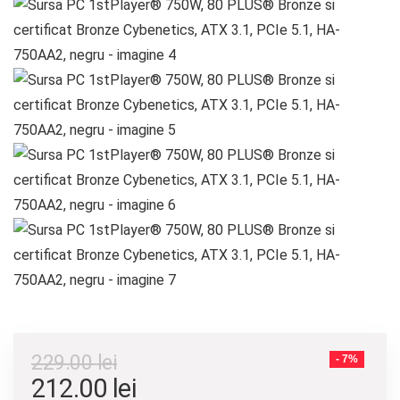
229.00
lei
- 7%
Prețul
Prețul
212.00
lei