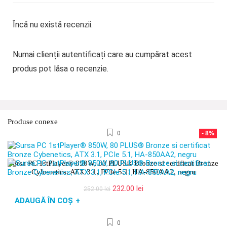
Încă nu există recenzii.
Numai clienții autentificați care au cumpărat acest
produs pot lăsa o recenzie.
Produse conexe
0
- 8%
Sursa PC 1stPlayer® 850W, 80 PLUS® Bronze si certificat Bronze
Cybenetics, ATX 3.1, PCIe 5.1, HA-850AA2, negru
Prețul
Prețul
232.00
lei
252.00
lei
inițial
curent
ADAUGĂ ÎN COȘ
+
a
este:
fost:
232.00 lei.
0
252.00 lei.