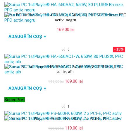
Sursa PC 1stPlayer® HA-650AA2, 650W, 80 PLUS® Bronze, PFC
activ, negru
169.00
lei
ADAUGĂ ÎN COȘ
+
0
- 15%
Sursa PC 1stPlayer® HA-650AC1-W, 650W, 80 PLUS®, PFC
activ, alb
Prețul
Prețul
169.00
lei
199.00
lei
inițial
curent
ADAUGĂ ÎN COȘ
+
a
este:
fost:
169.00 lei.
Super Pret
199.00 lei.
1
Sursa PC 1stPlayer® PS-600FK 600W, 2 x PCI-E, PFC activ
Prețul
Prețul
119.00
lei
139.00
lei