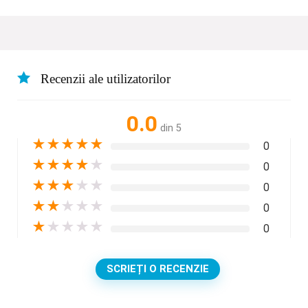
Recenzii ale utilizatorilor
0.0
din 5
★
★
★
★
★
0
★
★
★
★
★
0
★
★
★
★
★
0
★
★
★
★
★
0
★
★
★
★
★
0
SCRIEȚI O RECENZIE