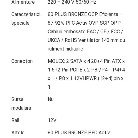
Alimentare
220 – 240 V, 50/60 Hz
Caracteristici
80 PLUS BRONZE OCP Eficienta –
speciale
87-92% PFC Activ OVP SCP OPP
Cabluri embosate EAC / CE / FCC /
UKCA / RoHS Ventilator 140 mm cu
rulment hidraulic
Conectori
MOLEX: 2 SATA x 4 20+4 Pin ATX x
1 6+2 Pin PCI-E x 2 P8-/P4- : P4+4
x 1 / P8 x 1 12VHPWR (12+4) pin x
1
Sursa
Nu
modulara
Rail
12V
Altele
80 PLUS BRONZE PFC Activ