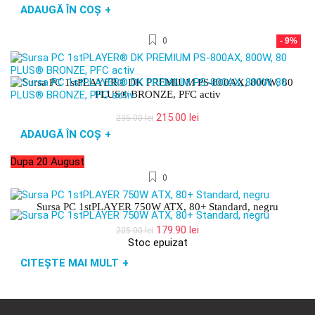
inițial
curent
ADAUGĂ ÎN COȘ
+
a
este:
fost:
119.00 lei.
0
- 9%
139.00 lei.
Sursa PC 1stPLAYER® DK PREMIUM PS-800AX, 800W, 80
PLUS® BRONZE, PFC activ
Prețul
Prețul
215.00
lei
235.00
lei
inițial
curent
ADAUGĂ ÎN COȘ
+
a
este:
fost:
215.00 lei.
Dupa 20 August
235.00 lei.
0
Sursa PC 1stPLAYER 750W ATX, 80+ Standard, negru
Prețul
Prețul
179.90
lei
205.00
lei
inițial
curent
Stoc epuizat
a
este:
CITEȘTE MAI MULT
+
fost:
179.90 lei.
205.00 lei.