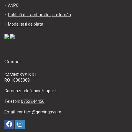
ANPC
Politică de rambursări și returnări
Modalitati de plata
Contact
GAMINGSYS S.R.L.
RO 18305369
Comenzi telefonice/suport:
Telefon:
0752244456
Email:
contact@gamingsys.ro