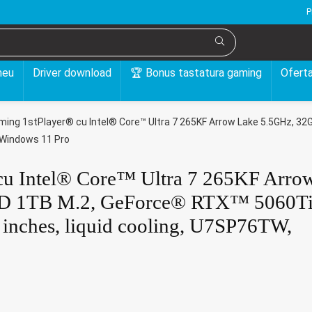
P
meu
Driver download
🏆 Bonus tastatura gaming
Oferta
ing 1stPlayer® cu Intel® Core™ Ultra 7 265KF Arrow Lake 5.5GHz, 3
, Windows 11 Pro
cu Intel® Core™ Ultra 7 265KF Arro
D 1TB M.2, GeForce® RTX™ 5060Ti
inches, liquid cooling, U7SP76TW,