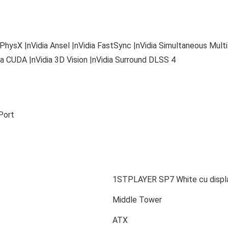
 PhysX |nVidia Ansel |nVidia FastSync |nVidia Simultaneous Mult
a CUDA |nVidia 3D Vision |nVidia Surround DLSS 4
Port
1STPLAYER SP7 White cu displa
Middle Tower
ATX