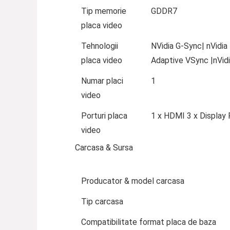
Tip memorie
GDDR7
placa video
Tehnologii
NVidia G-Sync| nVidia
placa video
Adaptive VSync |nVidi
Numar placi
1
video
Porturi placa
1 x HDMI 3 x Display 
video
Carcasa & Sursa
Producator & model carcasa
Tip carcasa
Compatibilitate format placa de baza