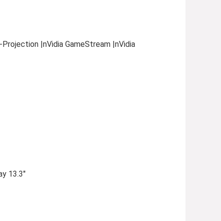
i-Projection |nVidia GameStream |nVidia
y 13.3″