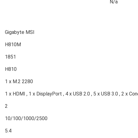
N/a
Gigabyte MSI
H810M
1851
H810
1 x M.2 2280
1 x HDMI , 1 x DisplayPort , 4 x USB 2.0 , 5 x USB 3.0 , 2 x Con
2
10/100/1000/2500
5.4