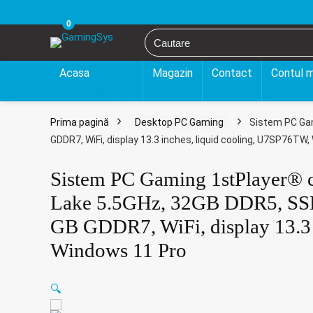
0
Acasa
Magazin
Contact
Contul 
Desktop PC Gaming
Prima pagină
Desktop PC Gaming
Sistem PC Gam
GDDR7, WiFi, display 13.3 inches, liquid cooling, U7SP76TW
Sistem PC Gaming 1stPlayer® 
Lake 5.5GHz, 32GB DDR5, SS
GB GDDR7, WiFi, display 13.3 
Windows 11 Pro
🔍