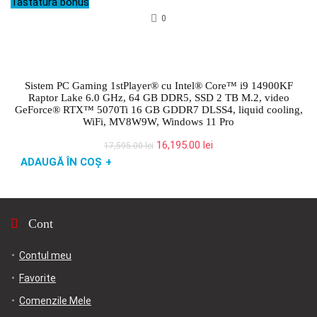
Tastatura bonus
14,295.00 lei.
0
Sistem PC Gaming 1stPlayer® cu Intel® Core™ i9 14900KF
Raptor Lake 6.0 GHz, 64 GB DDR5, SSD 2 TB M.2, video
GeForce® RTX™ 5070Ti 16 GB GDDR7 DLSS4, liquid cooling,
WiFi, MV8W9W, Windows 11 Pro
Prețul
Prețul
16,195.00
lei
17,595.00
lei
inițial
curent
ADAUGĂ ÎN COȘ
+
a
este:
fost:
16,195.00 lei.
17,595.00 lei.
Cont
Contul meu
Favorite
Comenzile Mele