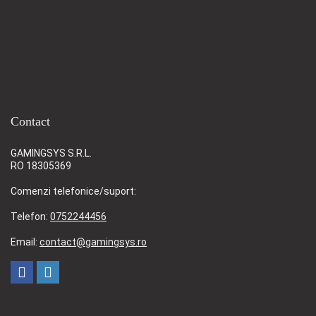
Contact
GAMINGSYS S.R.L.
RO 18305369
Comenzi telefonice/suport:
Telefon:
0752244456
Email:
contact@gamingsys.ro