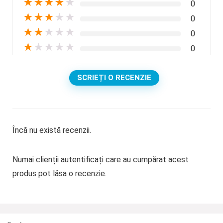
★
★
★
★
★
0
★
★
★
★
★
0
★
★
★
★
★
0
★
★
★
★
★
0
SCRIEȚI O RECENZIE
Încă nu există recenzii.
Numai clienții autentificați care au cumpărat acest
produs pot lăsa o recenzie.