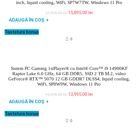
inch, liquid cooling, WiFi, SP7W7TW, Windows 11 Pro
Prețul
Prețul
15,895.00
lei
17,095.00
lei
inițial
curent
ADAUGĂ ÎN COȘ
+
a
este:
fost:
15,895.00 lei.
Tastatura bonus
17,095.00 lei.
0
Sistem PC Gaming 1stPlayer® cu Intel® Core™ i9 14900KF
Raptor Lake 6.0 GHz, 64 GB DDR5, SSD 2 TB M.2, video
GeForce® RTX™ 5070 12 GB GDDR7 DLSS4, liquid cooling,
WiFi, SP8W9W, Windows 11 Pro
Prețul
Prețul
13,995.00
lei
15,595.00
lei
inițial
curent
ADAUGĂ ÎN COȘ
+
a
este:
fost:
13,995.00 lei.
Tastatura bonus
15,595.00 lei.
0