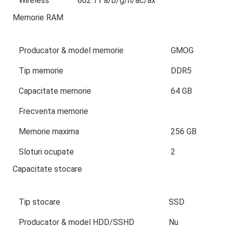
Wireless
802.11 a/b/g/n/ac/ax
Memorie RAM
Producator & model memorie
GMOG
Tip memorie
DDR5
Capacitate memorie
64 GB
Frecventa memorie
Memorie maxima
256 GB
Sloturi ocupate
2
Capacitate stocare
Tip stocare
SSD
Producator & model HDD/SSHD
Nu