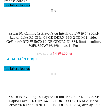
Produse conexe
Tastatura bonus
0
Sistem PC Gaming 1stPlayer® cu Intel® Core™ i9 14900KF
Raptor Lake 6.0 GHz, 64 GB DDR5, SSD 2 TB M.2, video
GeForce® RTX™ 5070 12 GB GDDR7 DLSS4, liquid cooling,
WiFi, SP7W9W, Windows 11 Pro
Prețul
Prețul
14,395.00
lei
15,995.00
lei
inițial
curent
ADAUGĂ ÎN COȘ
+
a
este:
fost:
14,395.00 lei.
Tastatura bonus
15,995.00 lei.
0
Sistem PC Gaming 1stPlayer® cu Intel® Core™ i7 14700KF
Raptor Lake 5, 6 GHz, 64 GB DDR5, SSD 2 TB M.2, video
GeForce® RTX™ 5070Ti 16 GB GDDR7 DLSS4, display 13.3