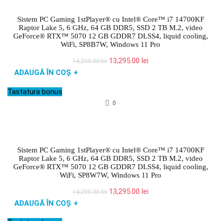
Sistem PC Gaming 1stPlayer® cu Intel® Core™ i7 14700KF
Raptor Lake 5, 6 GHz, 64 GB DDR5, SSD 2 TB M.2, video
GeForce® RTX™ 5070 12 GB GDDR7 DLSS4, liquid cooling,
WiFi, SP8B7W, Windows 11 Pro
Prețul
Prețul
13,295.00
lei
14,295.00
lei
inițial
curent
ADAUGĂ ÎN COȘ
+
a
este:
fost:
13,295.00 lei.
Tastatura bonus
14,295.00 lei.
0
Sistem PC Gaming 1stPlayer® cu Intel® Core™ i7 14700KF
Raptor Lake 5, 6 GHz, 64 GB DDR5, SSD 2 TB M.2, video
GeForce® RTX™ 5070 12 GB GDDR7 DLSS4, liquid cooling,
WiFi, SP8W7W, Windows 11 Pro
Prețul
Prețul
13,295.00
lei
14,295.00
lei
inițial
curent
ADAUGĂ ÎN COȘ
+
a
este:
fost:
13,295.00 lei.