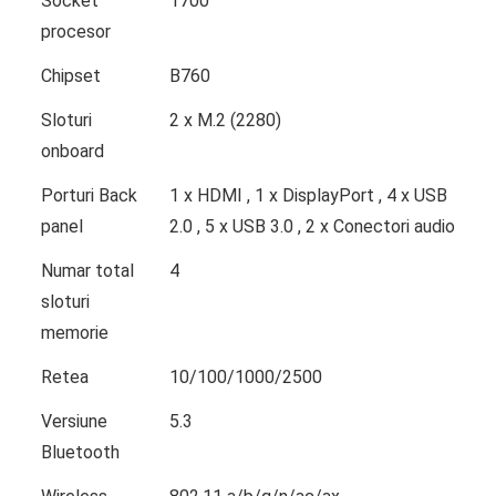
Socket
1700
procesor
Chipset
B760
Sloturi
2 x M.2 (2280)
onboard
Porturi Back
1 x HDMI , 1 x DisplayPort , 4 x USB
panel
2.0 , 5 x USB 3.0 , 2 x Conectori audio
Numar total
4
sloturi
memorie
Retea
10/100/1000/2500
Versiune
5.3
Bluetooth