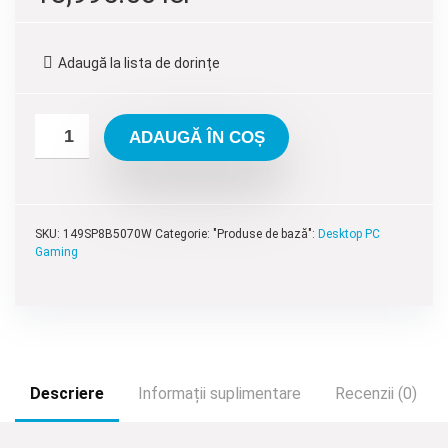
inițial
curent
a
este:
Adaugă la lista de dorințe
fost:
13,995.00 lei.
15,595.00 lei.
ADAUGĂ ÎN COȘ
SKU:
149SP8B5070W
Categorie: "Produse de bază":
Desktop PC
Gaming
Descriere
Informații suplimentare
Recenzii (0)