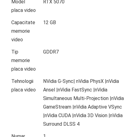
Model
RTX 5070
placa video
Capacitate
12 GB
memorie
video
Tip
GDDR7
memorie
placa video
Tehnologii
NVidia G-Sync| nVidia PhysX |nVidia
placa video
Ansel |nVidia FastSync |nVidia
Simultaneous Multi-Projection |nVidia
GameStream |nVidia Adaptive VSync
|nVidia CUDA |nVidia 3D Vision |nVidia
Surround DLSS 4
Numar
1