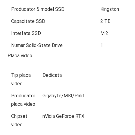
Producator & model SSD
Kingston
Capacitate SSD
2 TB
Interfata SSD
M.2
Numar Solid-State Drive
1
Placa video
Tip placa
Dedicata
video
Producator
Gigabyte/MSI/Palit
placa video
Chipset
nVidia GeForce RTX
video