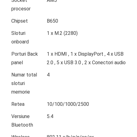
Socket
AM5
procesor
Chipset
B650
Sloturi
1 x M.2 (2280)
onboard
Porturi Back
1 x HDMI , 1 x DisplayPort , 4 x USB
panel
2.0 , 5 x USB 3.0 , 2 x Conectori audio
Numar total
4
sloturi
memorie
Retea
10/100/1000/2500
Versiune
5.4
Bluetooth