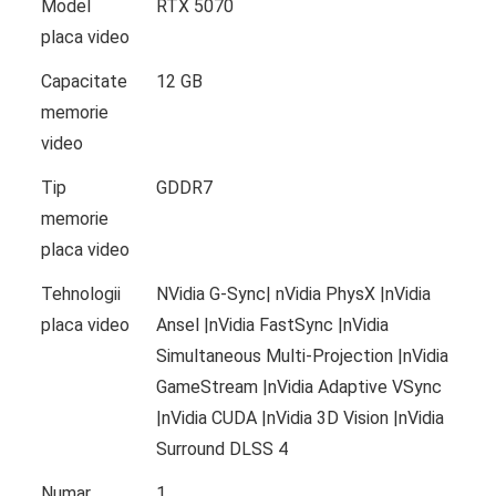
Model
RTX 5070
placa video
Capacitate
12 GB
memorie
video
Tip
GDDR7
memorie
placa video
Tehnologii
NVidia G-Sync| nVidia PhysX |nVidia
placa video
Ansel |nVidia FastSync |nVidia
Simultaneous Multi-Projection |nVidia
GameStream |nVidia Adaptive VSync
|nVidia CUDA |nVidia 3D Vision |nVidia
Surround DLSS 4
Numar
1