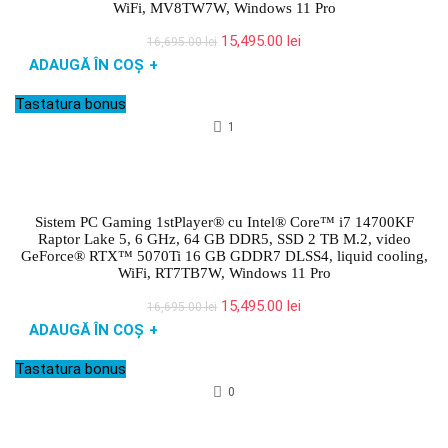
WiFi, MV8TW7W, Windows 11 Pro
Prețul
Prețul
15,495.00
lei
16,695.00
lei
inițial
curent
ADAUGĂ ÎN COȘ
+
a
este:
fost:
15,495.00 lei.
Tastatura bonus
16,695.00 lei.
1
Sistem PC Gaming 1stPlayer® cu Intel® Core™ i7 14700KF
Raptor Lake 5, 6 GHz, 64 GB DDR5, SSD 2 TB M.2, video
GeForce® RTX™ 5070Ti 16 GB GDDR7 DLSS4, liquid cooling,
WiFi, RT7TB7W, Windows 11 Pro
Prețul
Prețul
15,495.00
lei
16,695.00
lei
inițial
curent
ADAUGĂ ÎN COȘ
+
a
este:
fost:
15,495.00 lei.
Tastatura bonus
16,695.00 lei.
0