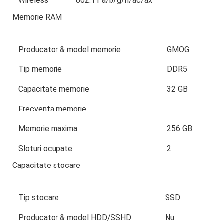
Wireless
802.11 a/b/g/n/ac/ax
Memorie RAM
Producator & model memorie
GMOG
Tip memorie
DDR5
Capacitate memorie
32 GB
Frecventa memorie
Memorie maxima
256 GB
Sloturi ocupate
2
Capacitate stocare
Tip stocare
SSD
Producator & model HDD/SSHD
Nu