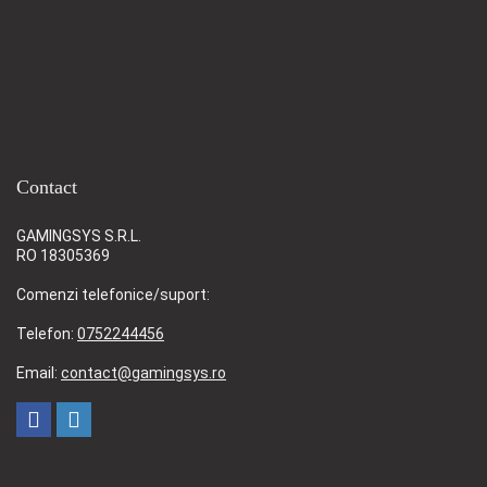
Contact
GAMINGSYS S.R.L.
RO 18305369
Comenzi telefonice/suport:
Telefon:
0752244456
Email:
contact@gamingsys.ro