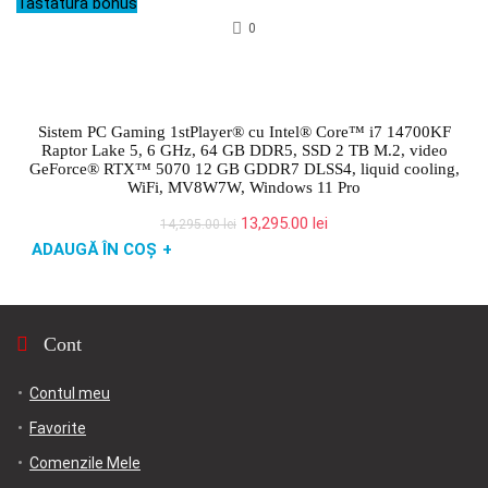
Tastatura bonus
15,595.00 lei.
0
Sistem PC Gaming 1stPlayer® cu Intel® Core™ i7 14700KF
Raptor Lake 5, 6 GHz, 64 GB DDR5, SSD 2 TB M.2, video
GeForce® RTX™ 5070 12 GB GDDR7 DLSS4, liquid cooling,
WiFi, MV8W7W, Windows 11 Pro
Prețul
Prețul
13,295.00
lei
14,295.00
lei
inițial
curent
ADAUGĂ ÎN COȘ
+
a
este:
fost:
13,295.00 lei.
14,295.00 lei.
Cont
Contul meu
Favorite
Comenzile Mele