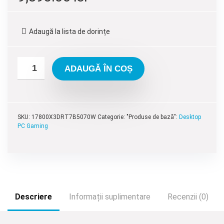
inițial
curent
a
este:
Adaugă la lista de dorințe
fost:
9,895.00 lei.
10,895.00 lei.
ADAUGĂ ÎN COȘ
SKU:
17800X3DRT7B5070W
Categorie: "Produse de bază":
Desktop
PC Gaming
Descriere
Informații suplimentare
Recenzii (0)