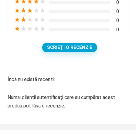
★
★
★
★
★
0
★
★
★
★
★
0
★
★
★
★
★
0
★
★
★
★
★
0
SCRIEȚI O RECENZIE
Încă nu există recenzii.
Numai clienții autentificați care au cumpărat acest
produs pot lăsa o recenzie.