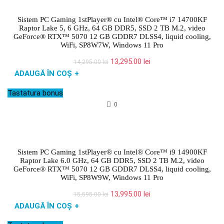
Sistem PC Gaming 1stPlayer® cu Intel® Core™ i7 14700KF
Raptor Lake 5, 6 GHz, 64 GB DDR5, SSD 2 TB M.2, video
GeForce® RTX™ 5070 12 GB GDDR7 DLSS4, liquid cooling,
WiFi, SP8W7W, Windows 11 Pro
Prețul
Prețul
13,295.00
lei
14,295.00
lei
inițial
curent
ADAUGĂ ÎN COȘ
+
a
este:
fost:
13,295.00 lei.
Tastatura bonus
14,295.00 lei.
0
Sistem PC Gaming 1stPlayer® cu Intel® Core™ i9 14900KF
Raptor Lake 6.0 GHz, 64 GB DDR5, SSD 2 TB M.2, video
GeForce® RTX™ 5070 12 GB GDDR7 DLSS4, liquid cooling,
WiFi, SP8W9W, Windows 11 Pro
Prețul
Prețul
13,995.00
lei
15,595.00
lei
inițial
curent
ADAUGĂ ÎN COȘ
+
a
este:
fost:
13,995.00 lei.