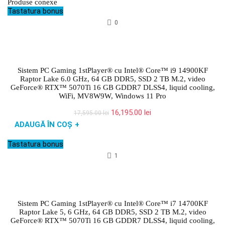
Produse conexe
Tastatura bonus
0
Sistem PC Gaming 1stPlayer® cu Intel® Core™ i9 14900KF
Raptor Lake 6.0 GHz, 64 GB DDR5, SSD 2 TB M.2, video
GeForce® RTX™ 5070Ti 16 GB GDDR7 DLSS4, liquid cooling,
WiFi, MV8W9W, Windows 11 Pro
Prețul
Prețul
16,195.00
lei
17,595.00
lei
inițial
curent
ADAUGĂ ÎN COȘ
+
a
este:
fost:
16,195.00 lei.
Tastatura bonus
17,595.00 lei.
1
Sistem PC Gaming 1stPlayer® cu Intel® Core™ i7 14700KF
Raptor Lake 5, 6 GHz, 64 GB DDR5, SSD 2 TB M.2, video
GeForce® RTX™ 5070Ti 16 GB GDDR7 DLSS4, liquid cooling,