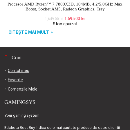
Procesor AMD Ryzen™ 7 7800X3D, 104MB, 4.2/5.0GHz Max
Boost, Socket AM5, Radeon Graphics, Tray
Prețul
Prețul
1,595.00
lei
1,649.00
lei
inițial
curent
Stoc epuizat
a
este:
CITEȘTE MAI MULT
+
fost:
1,595.00 lei.
1,649.00 lei.
Cont
Contul meu
Favorite
Comenzile Mele
GAMINGSYS
Your gaming system
Eticheta
Best Buy
indica cele mai cautate produse de catre clientii