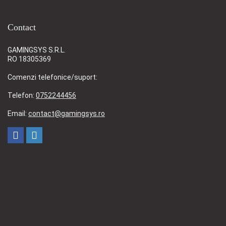
Contact
GAMINGSYS S.R.L.
RO 18305369
Comenzi telefonice/suport:
Telefon:
0752244456
Email:
contact@gamingsys.ro