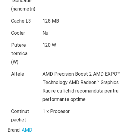
fabricatie
(nanometri)
Cache L3
128 MB
Cooler
Nu
Putere
120 W
termica
(W)
Altele
AMD Precision Boost 2 AMD EXPO™
Technology AMD Radeon™ Graphics
Racire cu lichid recomandata pentru
performante optime
Continut
1 x Procesor
pachet
Brand:
AMD