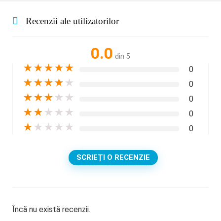
Recenzii ale utilizatorilor
0.0
din 5
★
★
★
★
★
0
★
★
★
★
★
0
★
★
★
★
★
0
★
★
★
★
★
0
★
★
★
★
★
0
SCRIEȚI O RECENZIE
Încă nu există recenzii.