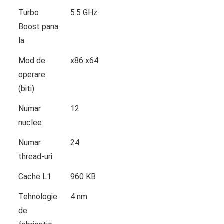
Turbo
5.5 GHz
Boost pana
la
Mod de
x86 x64
operare
(biti)
Numar
12
nuclee
Numar
24
thread-uri
Cache L1
960 KB
Tehnologie
4 nm
de