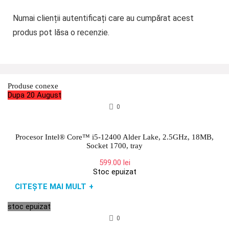
Numai clienții autentificați care au cumpărat acest
produs pot lăsa o recenzie.
Produse conexe
Dupa 20 August
0
Procesor Intel® Core™ i5-12400 Alder Lake, 2.5GHz, 18MB,
Socket 1700, tray
599.00
lei
Stoc epuizat
CITEȘTE MAI MULT
+
stoc epuizat
0