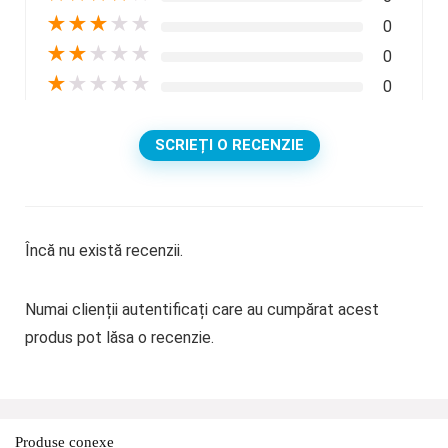
★
★
★
★
★
0
★
★
★
★
★
0
★
★
★
★
★
0
SCRIEȚI O RECENZIE
Încă nu există recenzii.
Numai clienții autentificați care au cumpărat acest
produs pot lăsa o recenzie.
Produse conexe