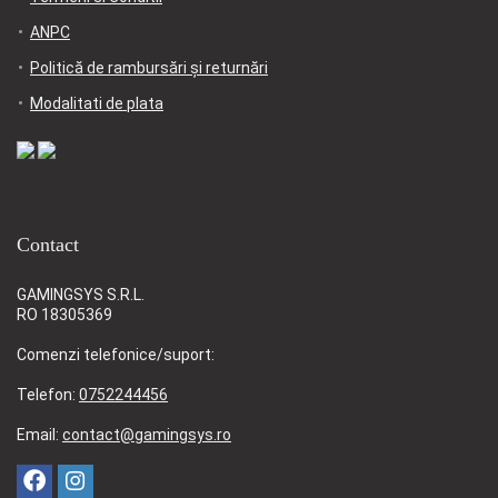
ANPC
Politică de rambursări și returnări
Modalitati de plata
Contact
GAMINGSYS S.R.L.
RO 18305369
Comenzi telefonice/suport:
Telefon:
0752244456
Email:
contact@gamingsys.ro