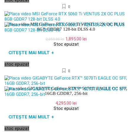
stoc epuizat
0
Placa video MSI GeForce RTX 5060 Ti VENTUS 2X OC PLUS
8GB GDDR7 128-bit DLSS 4.0
Prețul
Prețul
1,895.00
lei
2,059.00
lei
inițial
curent
Stoc epuizat
a
este:
CITEȘTE MAI MULT
+
fost:
1,895.00 lei.
2,059.00 lei.
stoc epuizat
0
Placa video GIGABYTE GeForce RTX™ 5070Ti EAGLE OC SFF,
16GB GDDR7, 256-bit
4,295.00
lei
Stoc epuizat
CITEȘTE MAI MULT
+
stoc epuizat