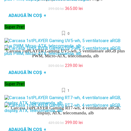
Prețul
Prețul
365.00
lei
399.00
lei
inițial
curent
ADAUGĂ ÎN COȘ
+
a
este:
fost:
365.00 lei.
Super Pret
399.00 lei.
0
Carcasa 1stPLAYER Gaming UV5-wh, 5 ventilatoare aRGB plus
PWM, Micro-ATX, telecomanda, alb
Prețul
Prețul
239.00
lei
309.00
lei
inițial
curent
ADAUGĂ ÎN COȘ
+
a
este:
fost:
239.00 lei.
Super Pret
309.00 lei.
1
Carcasa 1stPLAYER Gaming RT7-wh, 4 ventilatoare aRGB,
display, ATX, telecomanda, alb
Prețul
Prețul
399.00
lei
439.00
lei
inițial
curent
ADAUGĂ ÎN COȘ
+