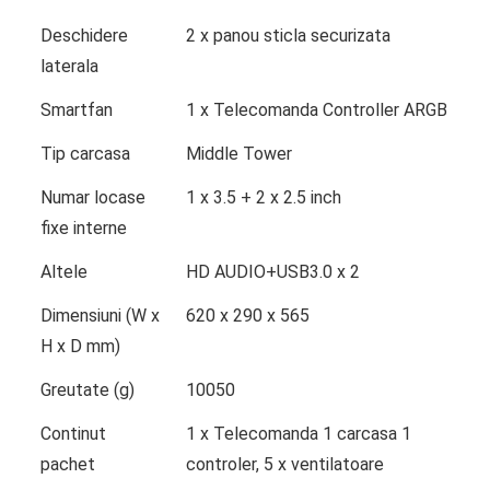
Deschidere
2 x panou sticla securizata
laterala
Smartfan
1 x Telecomanda Controller ARGB
Tip carcasa
Middle Tower
Numar locase
1 x 3.5 + 2 x 2.5 inch
fixe interne
Altele
HD AUDIO+USB3.0 x 2
Dimensiuni (W x
620 x 290 x 565
H x D mm)
Greutate (g)
10050
Continut
1 x Telecomanda 1 carcasa 1
pachet
controler, 5 x ventilatoare