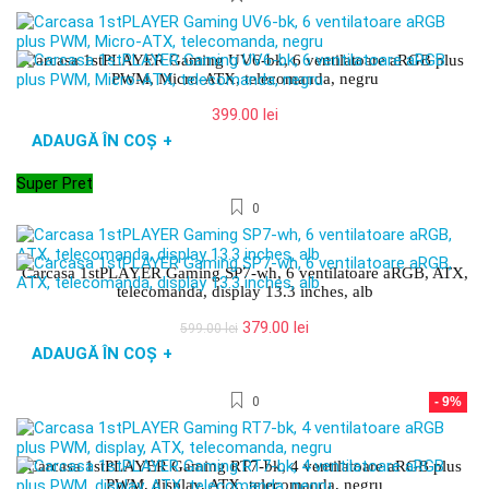
Carcasa 1stPLAYER Gaming UV6-bk, 6 ventilatoare aRGB plus
PWM, Micro-ATX, telecomanda, negru
399.00
lei
ADAUGĂ ÎN COȘ
+
Super Pret
0
Carcasa 1stPLAYER Gaming SP7-wh, 6 ventilatoare aRGB, ATX,
telecomanda, display 13.3 inches, alb
Prețul
Prețul
379.00
lei
599.00
lei
inițial
curent
ADAUGĂ ÎN COȘ
+
a
este:
fost:
379.00 lei.
0
- 9%
599.00 lei.
Carcasa 1stPLAYER Gaming RT7-bk, 4 ventilatoare aRGB plus
PWM, display, ATX, telecomanda, negru