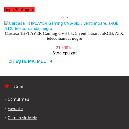
a
este:
fost:
399.00 lei.
Dupa 20 August
439.00 lei.
0
Carcasa 1stPLAYER Gaming CV6-bk, 5 ventilatoare, aRGB, ATX,
telecomanda, negru
219.00
lei
Stoc epuizat
CITEȘTE MAI MULT
+
Cont
Contul meu
Favorite
Comenzile Mele