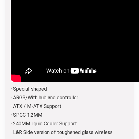
· Special-shaped
· ARGB/With hub and controller
· ATX / M-ATX Support
· SPCC 1.2MM
· 240MM liquid Cooler Support
· L&R Side version of toughened glass wireless