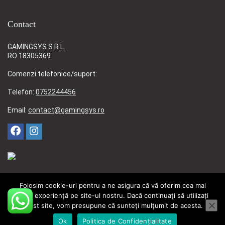
Contact
GAMINGSYS S.R.L.
RO 18305369
Comenzi telefonice/suport:
Telefon:
0752244456
Email:
contact@gamingsys.ro
Folosim cookie-uri pentru a ne asigura că vă oferim cea mai
bună experiență pe site-ul nostru. Dacă continuați să utilizați
acest site, vom presupune că sunteți mulțumit de acesta.
© 2006-2026 GamingSys CUI: 18305369 Reg. Com. J04/98/2006
Ok
Politica de Confidențialitate