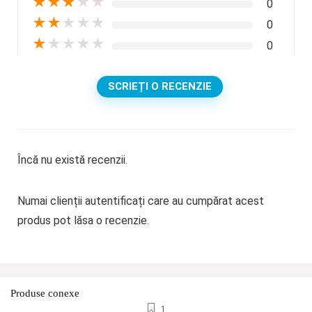
★
★
★
★
★
0
★
★
★
★
★
0
★
★
★
★
★
0
SCRIEȚI O RECENZIE
Încă nu există recenzii.
Numai clienții autentificați care au cumpărat acest
produs pot lăsa o recenzie.
Produse conexe
1