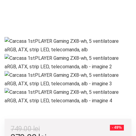
749.00
lei
- 49%