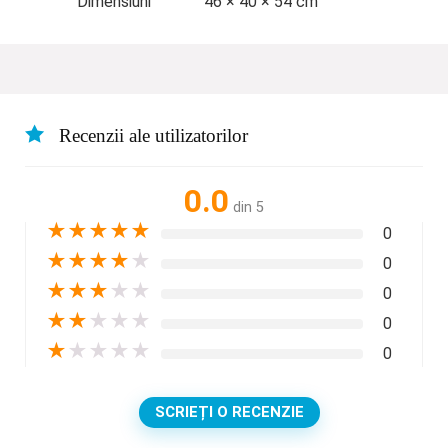
Dimensiuni
46 × 40 × 54 cm
Recenzii ale utilizatorilor
0.0
din 5
★
★
★
★
★
0
★
★
★
★
★
0
★
★
★
★
★
0
★
★
★
★
★
0
★
★
★
★
★
0
SCRIEȚI O RECENZIE