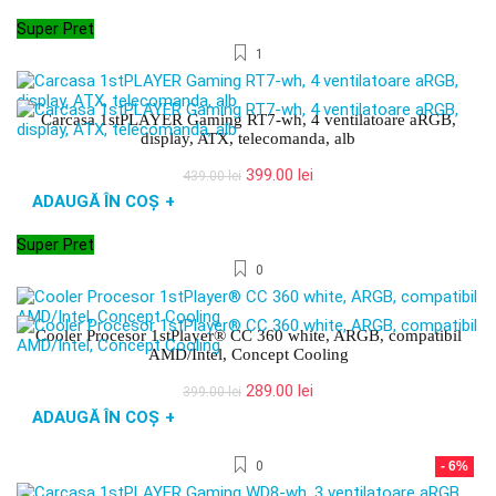
fost:
229.00 lei.
Super Pret
269.00 lei.
1
Carcasa 1stPLAYER Gaming RT7-wh, 4 ventilatoare aRGB,
display, ATX, telecomanda, alb
Prețul
Prețul
399.00
lei
439.00
lei
inițial
curent
ADAUGĂ ÎN COȘ
+
a
este:
fost:
399.00 lei.
Super Pret
439.00 lei.
0
Cooler Procesor 1stPlayer® CC 360 white, ARGB, compatibil
AMD/Intel, Concept Cooling
Prețul
Prețul
289.00
lei
399.00
lei
inițial
curent
ADAUGĂ ÎN COȘ
+
a
este:
fost:
289.00 lei.
0
- 6%
399.00 lei.