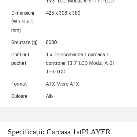
13.3″ LCD Modul, A-SI TFT-LCD
Dimensiuni
425 x 308 x 380
(W x H x D
mm)
Greutate (g)
8000
Continut
1 x Telecomanda 1 carcasa 1
pachet
controler 13.3″ LCD Modul, A-SI
TFT-LCD
Format
ATX Micro ATX
Culoare
Alb
Specificații:
Carcasa 1stPLAYER