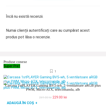
Încă nu există recenzii.
Numai clienții autentificați care au cumpărat acest
produs pot lăsa o recenzie.
Produse conexe
Super Pret
1
Carcasa 1stPLAYER Gaming BV5-wh, 5 ventilatoare aRGB plus
PWM, Micro-ATX, telecomanda, alb
Prețul
Prețul
229.00
lei
269.00
lei
inițial
curent
ADAUGĂ ÎN COȘ
+
a
este: