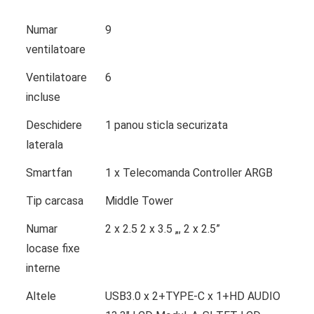
Numar
9
ventilatoare
Ventilatoare
6
incluse
Deschidere
1 panou sticla securizata
laterala
Smartfan
1 x Telecomanda Controller ARGB
Tip carcasa
Middle Tower
Numar
2 x 2.5 2 x 3.5 „, 2 x 2.5”
locase fixe
interne
Altele
USB3.0 x 2+TYPE-C x 1+HD AUDIO