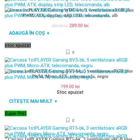
Carcasa 1stPLAYER Gaming WD8-wh, 3 ventilatoare aRGB plus
PWM, ATX, display, strip LED, telecomanda, alb
Prețul
Prețul
289.00
lei
309.00
lei
inițial
curent
ADAUGĂ ÎN COȘ
+
a
este:
fost:
289.00 lei.
stoc epuizat
309.00 lei.
0
Carcasa 1stPLAYER Gaming BV5-bk, 5 ventilatoare aRGB plus
PWM, Micro-ATX, telecomanda, negru
199.00
lei
Stoc epuizat
CITEȘTE MAI MULT
+
Super Pret
0
Carcasa 1stPLAYER Gaming RT5-bk, 3 ventilatoare aRGB plus