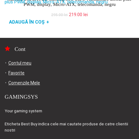
PWM, display, Micro-ATX, telecomanda, negru
Prețul
Prețul
219.00
lei
295.00
lei
inițial
curent
ADAUGĂ ÎN COȘ
+
a
este:
fost:
219.00 lei.
295.00 lei.
Cont
Contul meu
Favorite
Comenzile Mele
GAMINGSYS
Your gaming system
Eticheta
Best Buy
indica cele mai cautate produse de catre clientii
nostri