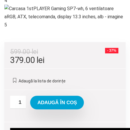
599.00
lei
- 37%
Prețul
Prețul
379.00
lei
inițial
curent
a
este:
Adaugă la lista de dorințe
fost:
379.00 lei.
599.00 lei.
ADAUGĂ ÎN COȘ