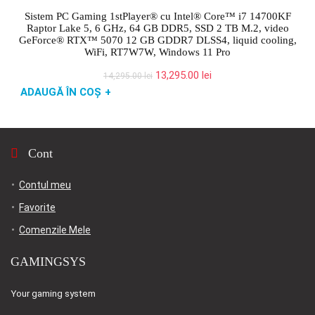
Sistem PC Gaming 1stPlayer® cu Intel® Core™ i7 14700KF
Raptor Lake 5, 6 GHz, 64 GB DDR5, SSD 2 TB M.2, video
GeForce® RTX™ 5070 12 GB GDDR7 DLSS4, liquid cooling,
WiFi, RT7W7W, Windows 11 Pro
Prețul
Prețul
13,295.00
lei
14,295.00
lei
inițial
curent
ADAUGĂ ÎN COȘ
+
a
este:
fost:
13,295.00 lei.
14,295.00 lei.
Cont
Contul meu
Favorite
Comenzile Mele
GAMINGSYS
Your gaming system