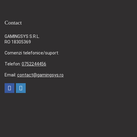
Contact
GAMINGSYS S.R.L.
RO 18305369
Comenzi telefonice/suport:
Telefon:
0752244456
Email:
contact@gamingsys.ro