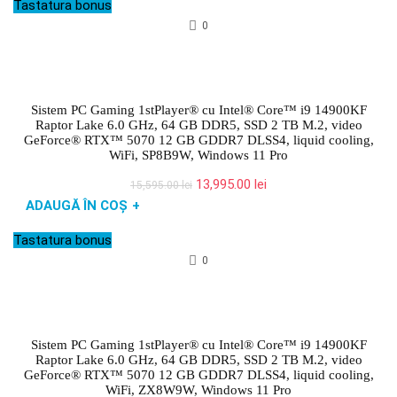
Tastatura bonus
16,695.00 lei.
0
Sistem PC Gaming 1stPlayer® cu Intel® Core™ i9 14900KF
Raptor Lake 6.0 GHz, 64 GB DDR5, SSD 2 TB M.2, video
GeForce® RTX™ 5070 12 GB GDDR7 DLSS4, liquid cooling,
WiFi, SP8B9W, Windows 11 Pro
Prețul
Prețul
13,995.00
lei
15,595.00
lei
inițial
curent
ADAUGĂ ÎN COȘ
+
a
este:
fost:
13,995.00 lei.
Tastatura bonus
15,595.00 lei.
0
Sistem PC Gaming 1stPlayer® cu Intel® Core™ i9 14900KF
Raptor Lake 6.0 GHz, 64 GB DDR5, SSD 2 TB M.2, video
GeForce® RTX™ 5070 12 GB GDDR7 DLSS4, liquid cooling,
WiFi, ZX8W9W, Windows 11 Pro