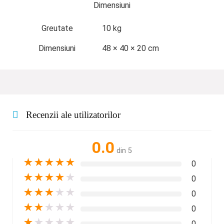
Dimensiuni
Greutate
10 kg
Dimensiuni
48 × 40 × 20 cm
Recenzii ale utilizatorilor
0.0
din 5
★
★
★
★
★
0
★
★
★
★
★
0
★
★
★
★
★
0
★
★
★
★
★
0
★
★
★
★
★
0