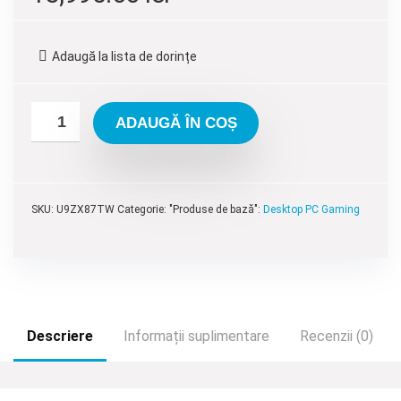
inițial
curent
a
este:
Adaugă la lista de dorințe
fost:
13,995.00 lei.
15,595.00 lei.
ADAUGĂ ÎN COȘ
SKU:
U9ZX87TW
Categorie: "Produse de bază":
Desktop PC Gaming
Descriere
Informații suplimentare
Recenzii (0)