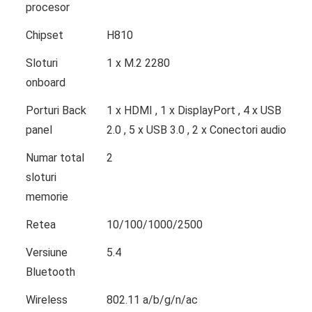
procesor
Chipset
H810
Sloturi
1 x M.2 2280
onboard
Porturi Back
1 x HDMI , 1 x DisplayPort , 4 x USB
panel
2.0 , 5 x USB 3.0 , 2 x Conectori audio
Numar total
2
sloturi
memorie
Retea
10/100/1000/2500
Versiune
5.4
Bluetooth
Wireless
802.11 a/b/g/n/ac