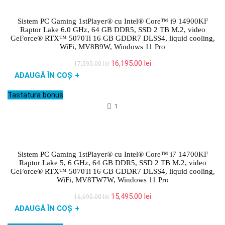
Sistem PC Gaming 1stPlayer® cu Intel® Core™ i9 14900KF
Raptor Lake 6.0 GHz, 64 GB DDR5, SSD 2 TB M.2, video
GeForce® RTX™ 5070Ti 16 GB GDDR7 DLSS4, liquid cooling,
WiFi, MV8B9W, Windows 11 Pro
Prețul
Prețul
16,195.00
lei
17,595.00
lei
inițial
curent
ADAUGĂ ÎN COȘ
+
a
este:
fost:
16,195.00 lei.
Tastatura bonus
17,595.00 lei.
1
Sistem PC Gaming 1stPlayer® cu Intel® Core™ i7 14700KF
Raptor Lake 5, 6 GHz, 64 GB DDR5, SSD 2 TB M.2, video
GeForce® RTX™ 5070Ti 16 GB GDDR7 DLSS4, liquid cooling,
WiFi, MV8TW7W, Windows 11 Pro
Prețul
Prețul
15,495.00
lei
16,695.00
lei
inițial
curent
ADAUGĂ ÎN COȘ
+
a
este:
fost:
15,495.00 lei.