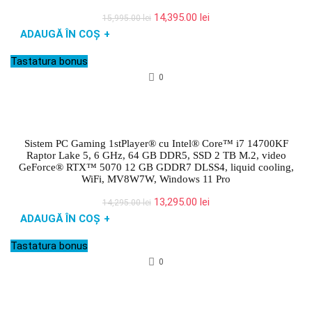
Prețul
Prețul
14,395.00
lei
15,995.00
lei
inițial
curent
ADAUGĂ ÎN COȘ
+
a
este:
fost:
14,395.00 lei.
Tastatura bonus
15,995.00 lei.
0
Sistem PC Gaming 1stPlayer® cu Intel® Core™ i7 14700KF
Raptor Lake 5, 6 GHz, 64 GB DDR5, SSD 2 TB M.2, video
GeForce® RTX™ 5070 12 GB GDDR7 DLSS4, liquid cooling,
WiFi, MV8W7W, Windows 11 Pro
Prețul
Prețul
13,295.00
lei
14,295.00
lei
inițial
curent
ADAUGĂ ÎN COȘ
+
a
este:
fost:
13,295.00 lei.
Tastatura bonus
14,295.00 lei.
0