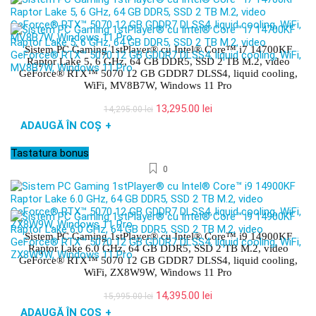
Sistem PC Gaming 1stPlayer® cu Intel® Core™ i7 14700KF
Raptor Lake 5, 6 GHz, 64 GB DDR5, SSD 2 TB M.2, video
GeForce® RTX™ 5070 12 GB GDDR7 DLSS4, liquid cooling,
WiFi, MV8B7W, Windows 11 Pro
Prețul
Prețul
13,295.00
lei
14,295.00
lei
inițial
curent
ADAUGĂ ÎN COȘ
+
a
este:
fost:
13,295.00 lei.
Tastatura bonus
14,295.00 lei.
0
Sistem PC Gaming 1stPlayer® cu Intel® Core™ i9 14900KF
Raptor Lake 6.0 GHz, 64 GB DDR5, SSD 2 TB M.2, video
GeForce® RTX™ 5070 12 GB GDDR7 DLSS4, liquid cooling,
WiFi, ZX8W9W, Windows 11 Pro
Prețul
Prețul
14,395.00
lei
15,995.00
lei
inițial
curent
ADAUGĂ ÎN COȘ
+