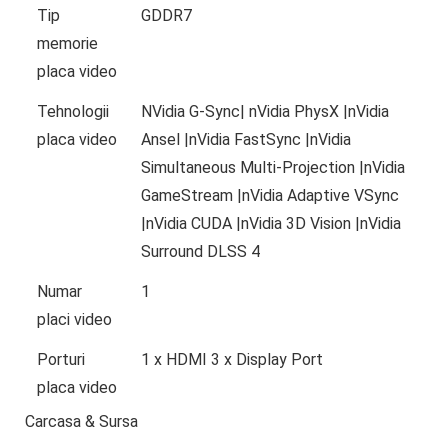
Tip
GDDR7
memorie
placa video
Tehnologii
NVidia G-Sync| nVidia PhysX |nVidia
placa video
Ansel |nVidia FastSync |nVidia
Simultaneous Multi-Projection |nVidia
GameStream |nVidia Adaptive VSync
|nVidia CUDA |nVidia 3D Vision |nVidia
Surround DLSS 4
Numar
1
placi video
Porturi
1 x HDMI 3 x Display Port
placa video
Carcasa & Sursa