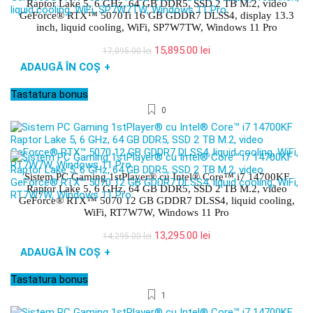
Raptor Lake 5, 6 GHz, 64 GB DDR5, SSD 2 TB M.2, video
GeForce® RTX™ 5070Ti 16 GB GDDR7 DLSS4, display 13.3
inch, liquid cooling, WiFi, SP7W7TW, Windows 11 Pro
Prețul
Prețul
15,895.00
lei
17,095.00
lei
inițial
curent
ADAUGĂ ÎN COȘ
+
a
este:
fost:
15,895.00 lei.
Tastatura bonus
17,095.00 lei.
0
Sistem PC Gaming 1stPlayer® cu Intel® Core™ i7 14700KF
Raptor Lake 5, 6 GHz, 64 GB DDR5, SSD 2 TB M.2, video
GeForce® RTX™ 5070 12 GB GDDR7 DLSS4, liquid cooling,
WiFi, RT7W7W, Windows 11 Pro
Prețul
Prețul
13,295.00
lei
14,295.00
lei
inițial
curent
ADAUGĂ ÎN COȘ
+
a
este:
fost:
13,295.00 lei.
Tastatura bonus
14,295.00 lei.
1