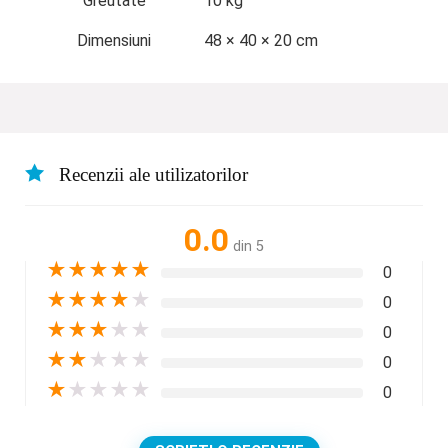
Greutate
10 kg
Dimensiuni
48 × 40 × 20 cm
Recenzii ale utilizatorilor
0.0
din 5
★
★
★
★
★
0
★
★
★
★
★
0
★
★
★
★
★
0
★
★
★
★
★
0
★
★
★
★
★
0