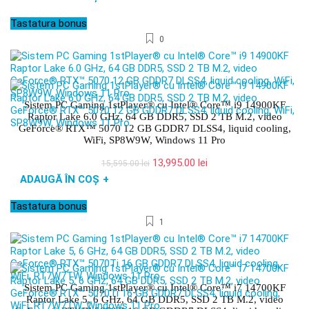
a
este:
fost:
14,395.00 lei.
Tastatura bonus
15,995.00 lei.
0
Sistem PC Gaming 1stPlayer® cu Intel® Core™ i9 14900KF
Raptor Lake 6.0 GHz, 64 GB DDR5, SSD 2 TB M.2, video
GeForce® RTX™ 5070 12 GB GDDR7 DLSS4, liquid cooling,
WiFi, SP8W9W, Windows 11 Pro
Prețul
Prețul
13,995.00
lei
15,595.00
lei
inițial
curent
ADAUGĂ ÎN COȘ
+
a
este:
fost:
13,995.00 lei.
Tastatura bonus
15,595.00 lei.
1
Sistem PC Gaming 1stPlayer® cu Intel® Core™ i7 14700KF
Raptor Lake 5, 6 GHz, 64 GB DDR5, SSD 2 TB M.2, video