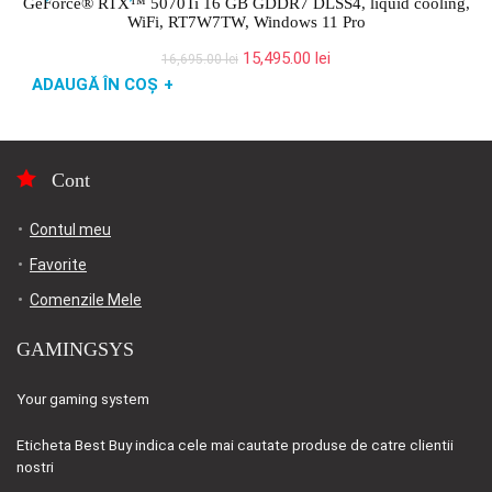
GeForce® RTX™ 5070Ti 16 GB GDDR7 DLSS4, liquid cooling,
WiFi, RT7W7TW, Windows 11 Pro
Prețul
Prețul
15,495.00
lei
16,695.00
lei
inițial
curent
ADAUGĂ ÎN COȘ
+
a
este:
fost:
15,495.00 lei.
16,695.00 lei.
Cont
Contul meu
Favorite
Comenzile Mele
GAMINGSYS
Your gaming system
Eticheta
Best Buy
indica cele mai cautate produse de catre clientii
nostri