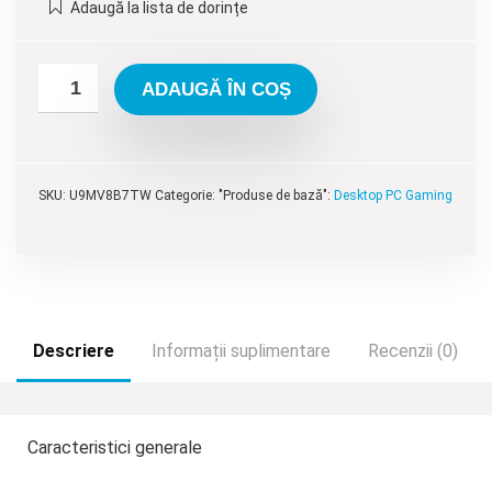
Adaugă la lista de dorințe
fost:
13,595.00 lei.
15,195.00 lei.
ADAUGĂ ÎN COȘ
SKU:
U9MV8B7TW
Categorie: "Produse de bază":
Desktop PC Gaming
Descriere
Informații suplimentare
Recenzii (0)
Caracteristici generale