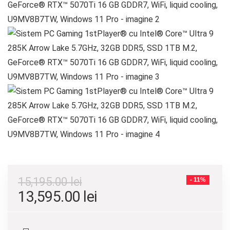
15,195.00
lei
- 11%
Prețul
Prețul
13,595.00
lei
inițial
curent
a
este: