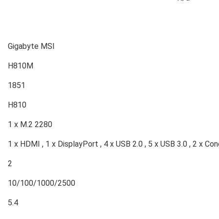
Gigabyte MSI
H810M
1851
H810
1 x M.2 2280
1 x HDMI , 1 x DisplayPort , 4 x USB 2.0 , 5 x USB 3.0 , 2 x Con
2
10/100/1000/2500
5.4