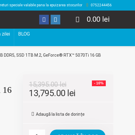
returi speciale valabile pana la epuizarea stocurilor
0752244456
0.00
lei
 zilei
BLOG
2GB DDR5, SSD 1TB M.2, GeForce® RTX™ 5070Ti 16 GB
15,395.00
lei
- 10%
 16
Prețul
Prețul
13,795.00
lei
inițial
curent
a
este:
Adaugă la lista de dorințe
fost:
13,795.00 lei.
15,395.00 lei.