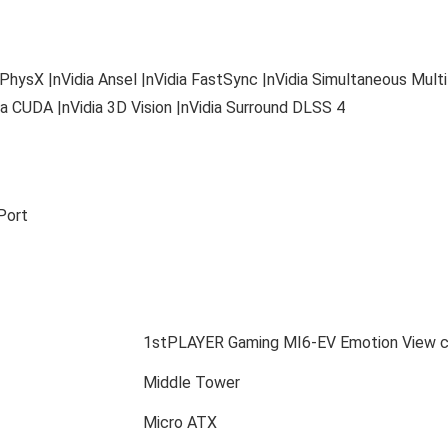
 PhysX |nVidia Ansel |nVidia FastSync |nVidia Simultaneous Mult
a CUDA |nVidia 3D Vision |nVidia Surround DLSS 4
Port
1stPLAYER Gaming MI6-EV Emotion View cu
Middle Tower
Micro ATX