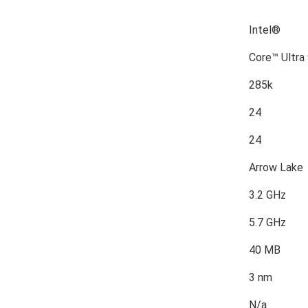
Intel®
Core™ Ultra
285k
24
24
Arrow Lake
3.2 GHz
5.7 GHz
40 MB
3 nm
N/a