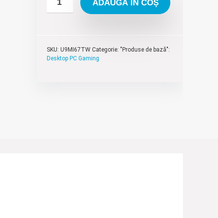
ADAUGĂ ÎN COȘ
SKU:
U9MI67TW
Categorie: "Produse de bază":
Desktop PC Gaming