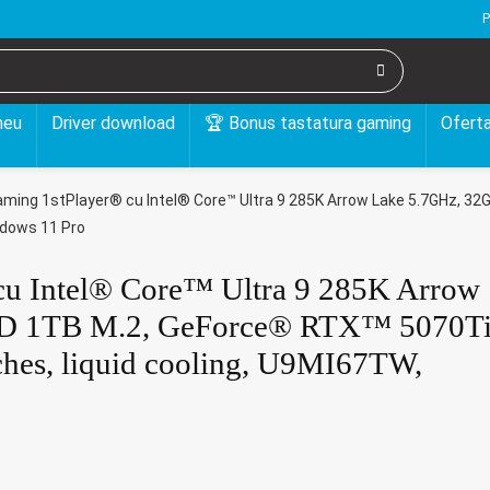
P
meu
Driver download
🏆 Bonus tastatura gaming
Oferta
ming 1stPlayer® cu Intel® Core™ Ultra 9 285K Arrow Lake 5.7GHz, 3
indows 11 Pro
cu Intel® Core™ Ultra 9 285K Arrow
D 1TB M.2, GeForce® RTX™ 5070Ti
hes, liquid cooling, U9MI67TW,