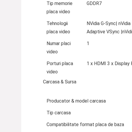
Tip memorie
GDDR7
placa video
Tehnologii
NVidia G-Sync| nVidia
placa video
Adaptive VSync |nVidi
Numar placi
1
video
Porturi placa
1 x HDMI 3 x Display 
video
Carcasa & Sursa
Producator & model carcasa
Tip carcasa
Compatibilitate format placa de baza