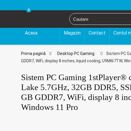
0
Acasa
Magazin
Contact
Contul 
Desktop PC Gaming
Prima pagină
Desktop PC Gaming
Sistem PC Ga
GDDR7, WiFi, display 8 inches, liquid cooling, U9MI67TW, W
Sistem PC Gaming 1stPlayer® 
Lake 5.7GHz, 32GB DDR5, SS
GB GDDR7, WiFi, display 8 inc
Windows 11 Pro