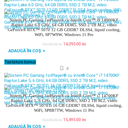
Sistem PC Gaming 1stPlayer® cu Intel® Core™ i9 14900KF
Raptor Lake 6.0 GHz, 64 GB DDR5, SSD 2 TB M.2, video
GeForce® RTX™ 5070 12 GB GDDR7 DLSS4, liquid cooling,
WiFi, SP7W9W, Windows 11 Pro
Prețul
Prețul
14,395.00
lei
15,995.00
lei
inițial
curent
ADAUGĂ ÎN COȘ
+
a
este:
fost:
14,395.00 lei.
Tastatura bonus
15,995.00 lei.
-3
Sistem PC Gaming 1stPlayer® cu Intel® Core™ i7 14700KF
Raptor Lake 5, 6 GHz, 64 GB DDR5, SSD 2 TB M.2, video
GeForce® RTX™ 5070Ti 16 GB GDDR7 DLSS4, liquid cooling,
WiFi, SP8B7TW, Windows 11 Pro
Prețul
Prețul
15,495.00
lei
16,695.00
lei
inițial
curent
ADAUGĂ ÎN COȘ
+