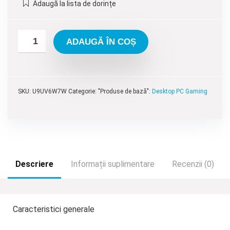
Adaugă la lista de dorințe
fost:
11,395.00 lei.
12,795.00 lei.
ADAUGĂ ÎN COȘ
SKU:
U9UV6W7W
Categorie: "Produse de bază":
Desktop PC Gaming
Descriere
Informații suplimentare
Recenzii (0)
Caracteristici generale