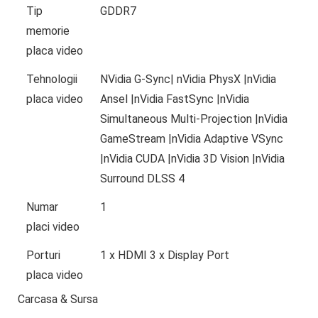
Tip
GDDR7
memorie
placa video
Tehnologii
NVidia G-Sync| nVidia PhysX |nVidia
placa video
Ansel |nVidia FastSync |nVidia
Simultaneous Multi-Projection |nVidia
GameStream |nVidia Adaptive VSync
|nVidia CUDA |nVidia 3D Vision |nVidia
Surround DLSS 4
Numar
1
placi video
Porturi
1 x HDMI 3 x Display Port
placa video
Carcasa & Sursa