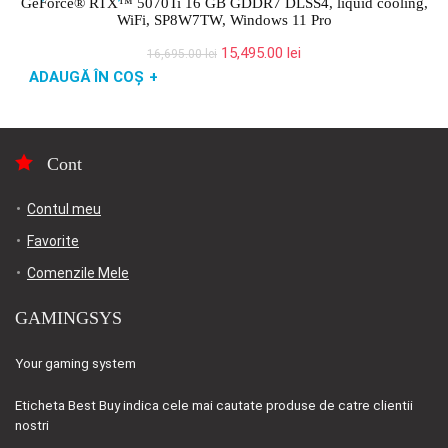
GeForce® RTX™ 5070Ti 16 GB GDDR7 DLSS4, liquid cooling,
WiFi, SP8W7TW, Windows 11 Pro
Prețul
Prețul
15,495.00
lei
16,695.00
lei
inițial
curent
ADAUGĂ ÎN COȘ
+
a
este:
fost:
15,495.00 lei.
16,695.00 lei.
Cont
Contul meu
Favorite
Comenzile Mele
GAMINGSYS
Your gaming system
Eticheta
Best Buy
indica cele mai cautate produse de catre clientii
nostri