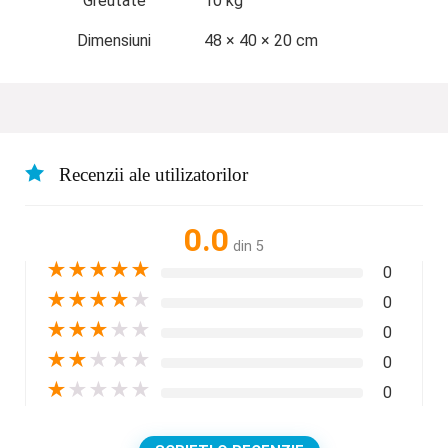
Greutate
10 kg
Dimensiuni
48 × 40 × 20 cm
Recenzii ale utilizatorilor
0.0
din 5
★
★
★
★
★
0
★
★
★
★
★
0
★
★
★
★
★
0
★
★
★
★
★
0
★
★
★
★
★
0