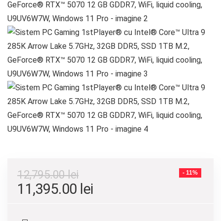
12,795.00
lei
- 11%
Prețul
Prețul
11,395.00
lei
inițial
curent
a
este: