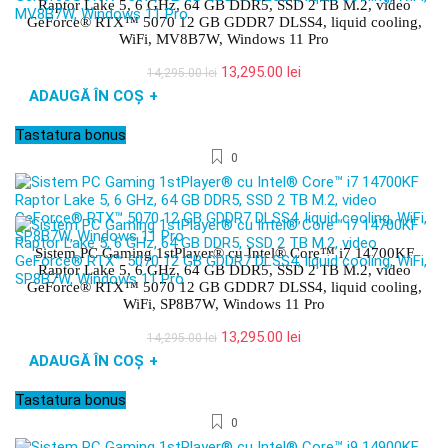
Raptor Lake 5, 6 GHz, 64 GB DDR5, SSD 2 TB M.2, video
GeForce® RTX™ 5070 12 GB GDDR7 DLSS4, liquid cooling,
WiFi, MV8B7W, Windows 11 Pro
Prețul
Prețul
13,295.00
lei
14,295.00
lei
inițial
curent
ADAUGĂ ÎN COȘ
+
a
este:
fost:
13,295.00 lei.
Tastatura bonus
14,295.00 lei.
0
Sistem PC Gaming 1stPlayer® cu Intel® Core™ i7 14700KF
Raptor Lake 5, 6 GHz, 64 GB DDR5, SSD 2 TB M.2, video
GeForce® RTX™ 5070 12 GB GDDR7 DLSS4, liquid cooling,
WiFi, SP8B7W, Windows 11 Pro
Prețul
Prețul
13,295.00
lei
14,295.00
lei
inițial
curent
ADAUGĂ ÎN COȘ
+
a
este:
fost:
13,295.00 lei.
Tastatura bonus
14,295.00 lei.
0