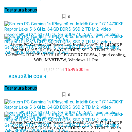
a
este:
fost:
15,495.00 lei.
Tastatura bonus
16,695.00 lei.
0
Sistem PC Gaming 1stPlayer® cu Intel® Core™ i7 14700KF
Raptor Lake 5, 6 GHz, 64 GB DDR5, SSD 2 TB M.2, video
GeForce® RTX™ 5070Ti 16 GB GDDR7 DLSS4, liquid cooling,
WiFi, MV8TB7W, Windows 11 Pro
Prețul
Prețul
15,495.00
lei
16,695.00
lei
inițial
curent
ADAUGĂ ÎN COȘ
+
a
este:
fost:
15,495.00 lei.
Tastatura bonus
16,695.00 lei.
0
Sistem PC Gaming 1stPlayer® cu Intel® Core™ i7 14700KF
Raptor Lake 5, 6 GHz, 64 GB DDR5, SSD 2 TB M.2, video