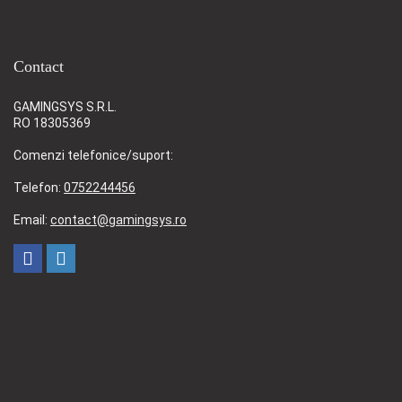
Contact
GAMINGSYS S.R.L.
RO 18305369
Comenzi telefonice/suport:
Telefon:
0752244456
Email:
contact@gamingsys.ro