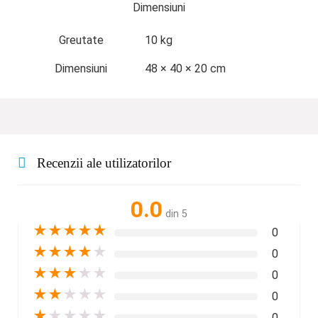
Dimensiuni
Greutate
10 kg
Dimensiuni
48 × 40 × 20 cm
Recenzii ale utilizatorilor
0.0
din 5
★
★
★
★
★
0
★
★
★
★
★
0
★
★
★
★
★
0
★
★
★
★
★
0
★
★
★
★
★
0