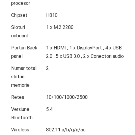
procesor
Chipset
H810
Sloturi
1 x M.2 2280
onboard
Porturi Back
1 x HDMI , 1 x DisplayPort , 4 x USB
panel
2.0 , 5 x USB 3.0 , 2 x Conectori audio
Numar total
2
sloturi
memorie
Retea
10/100/1000/2500
Versiune
5.4
Bluetooth
Wireless
802.11 a/b/g/n/ac