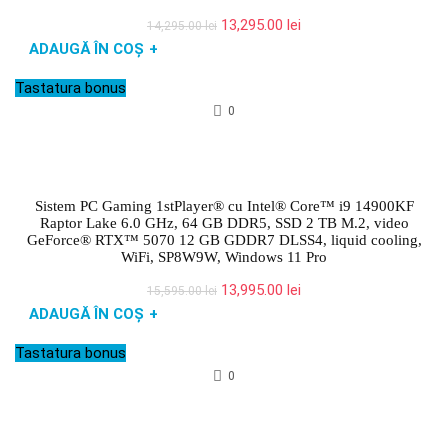
Prețul
Prețul
13,295.00
lei
14,295.00
lei
inițial
curent
ADAUGĂ ÎN COȘ
+
a
este:
fost:
13,295.00 lei.
Tastatura bonus
14,295.00 lei.
0
Sistem PC Gaming 1stPlayer® cu Intel® Core™ i9 14900KF
Raptor Lake 6.0 GHz, 64 GB DDR5, SSD 2 TB M.2, video
GeForce® RTX™ 5070 12 GB GDDR7 DLSS4, liquid cooling,
WiFi, SP8W9W, Windows 11 Pro
Prețul
Prețul
13,995.00
lei
15,595.00
lei
inițial
curent
ADAUGĂ ÎN COȘ
+
a
este:
fost:
13,995.00 lei.
Tastatura bonus
15,595.00 lei.
0