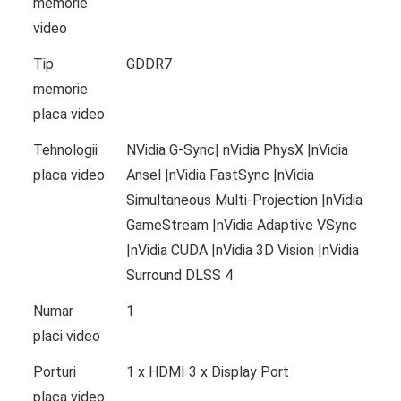
memorie
video
Tip
GDDR7
memorie
placa video
Tehnologii
NVidia G-Sync| nVidia PhysX |nVidia
placa video
Ansel |nVidia FastSync |nVidia
Simultaneous Multi-Projection |nVidia
GameStream |nVidia Adaptive VSync
|nVidia CUDA |nVidia 3D Vision |nVidia
Surround DLSS 4
Numar
1
placi video
Porturi
1 x HDMI 3 x Display Port
placa video