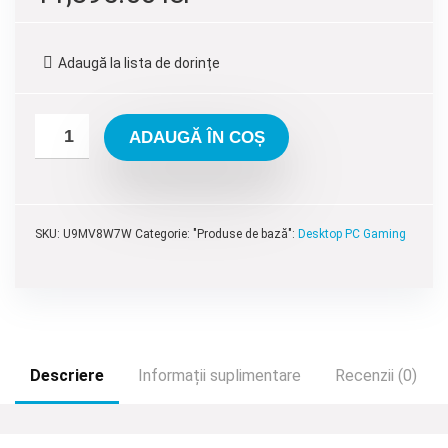
inițial
curent
a
este:
Adaugă la lista de dorințe
fost:
11,395.00 lei.
12,795.00 lei.
ADAUGĂ ÎN COȘ
SKU:
U9MV8W7W
Categorie: "Produse de bază":
Desktop PC Gaming
Descriere
Informații suplimentare
Recenzii (0)