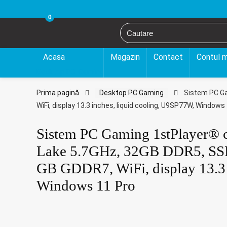
0
Acasa
Magazin
Contact
Contul 
Desktop PC Gaming
Prima pagină
Desktop PC Gaming
Sistem PC Ga
WiFi, display 13.3 inches, liquid cooling, U9SP77W, Windows
Sistem PC Gaming 1stPlayer® 
Lake 5.7GHz, 32GB DDR5, SS
GB GDDR7, WiFi, display 13.3 
Windows 11 Pro