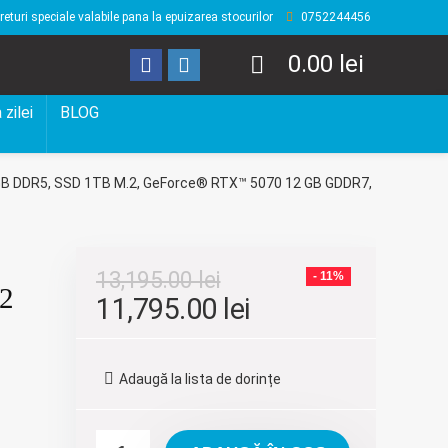
returi speciale valabile pana la epuizarea stocurilor
0752244456
0.00
lei
 zilei
BLOG
2GB DDR5, SSD 1TB M.2, GeForce® RTX™ 5070 12 GB GDDR7,
13,195.00
lei
- 11%
2
Prețul
Prețul
11,795.00
lei
inițial
curent
a
este:
Adaugă la lista de dorințe
fost:
11,795.00 lei.
13,195.00 lei.