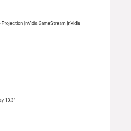
i-Projection |nVidia GameStream |nVidia
y 13.3″