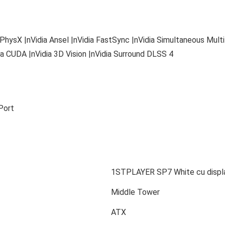
 PhysX |nVidia Ansel |nVidia FastSync |nVidia Simultaneous Mult
a CUDA |nVidia 3D Vision |nVidia Surround DLSS 4
Port
1STPLAYER SP7 White cu displa
Middle Tower
ATX