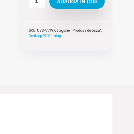
ADAUGĂ ÎN COȘ
SKU:
U9SP77W
Categorie: "Produse de bază":
Desktop PC Gaming