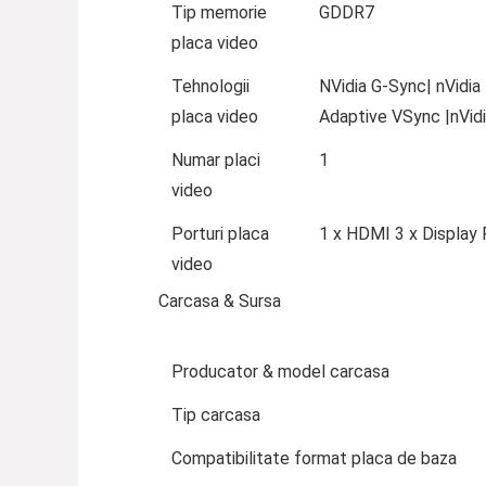
Tip memorie
GDDR7
placa video
Tehnologii
NVidia G-Sync| nVidia
placa video
Adaptive VSync |nVidi
Numar placi
1
video
Porturi placa
1 x HDMI 3 x Display 
video
Carcasa & Sursa
Producator & model carcasa
Tip carcasa
Compatibilitate format placa de baza