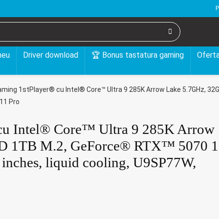
P
meu
Driver download
🏆 Bonus tastatura gaming
Oferta
ming 1stPlayer® cu Intel® Core™ Ultra 9 285K Arrow Lake 5.7GHz, 3
 11 Pro
cu Intel® Core™ Ultra 9 285K Arrow
D 1TB M.2, GeForce® RTX™ 5070 1
inches, liquid cooling, U9SP77W,