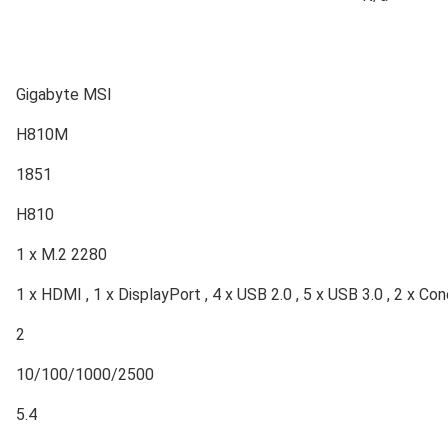
Gigabyte MSI
H810M
1851
H810
1 x M.2 2280
1 x HDMI , 1 x DisplayPort , 4 x USB 2.0 , 5 x USB 3.0 , 2 x Con
2
10/100/1000/2500
5.4