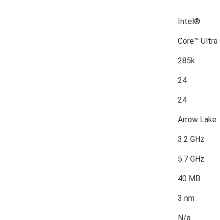
Intel®
Core™ Ultra
285k
24
24
Arrow Lake
3.2 GHz
5.7 GHz
40 MB
3 nm
N/a