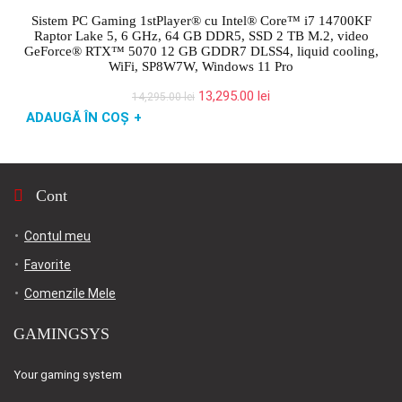
Sistem PC Gaming 1stPlayer® cu Intel® Core™ i7 14700KF
Raptor Lake 5, 6 GHz, 64 GB DDR5, SSD 2 TB M.2, video
GeForce® RTX™ 5070 12 GB GDDR7 DLSS4, liquid cooling,
WiFi, SP8W7W, Windows 11 Pro
Prețul
Prețul
13,295.00
lei
14,295.00
lei
inițial
curent
ADAUGĂ ÎN COȘ
+
a
este:
fost:
13,295.00 lei.
14,295.00 lei.
Cont
Contul meu
Favorite
Comenzile Mele
GAMINGSYS
Your gaming system