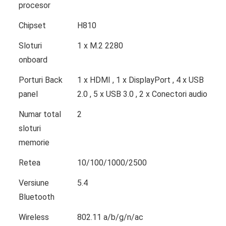
procesor
Chipset
H810
Sloturi
1 x M.2 2280
onboard
Porturi Back
1 x HDMI , 1 x DisplayPort , 4 x USB
panel
2.0 , 5 x USB 3.0 , 2 x Conectori audio
Numar total
2
sloturi
memorie
Retea
10/100/1000/2500
Versiune
5.4
Bluetooth
Wireless
802.11 a/b/g/n/ac