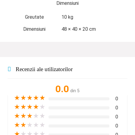
Dimensiuni
Greutate
10 kg
Dimensiuni
48 × 40 × 20 cm
Recenzii ale utilizatorilor
0.0
din 5
★
★
★
★
★
0
★
★
★
★
★
0
★
★
★
★
★
0
★
★
★
★
★
0
★
★
★
★
★
0