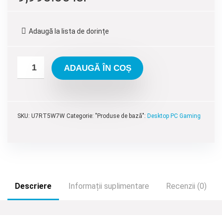
inițial
curent
a
este:
Adaugă la lista de dorințe
fost:
9,995.00 lei.
11,595.00 lei.
ADAUGĂ ÎN COȘ
SKU:
U7RT5W7W
Categorie: "Produse de bază":
Desktop PC Gaming
Descriere
Informații suplimentare
Recenzii (0)