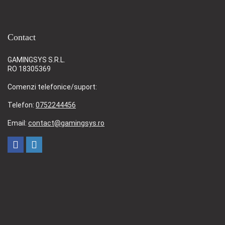
Contact
GAMINGSYS S.R.L.
RO 18305369
Comenzi telefonice/suport:
Telefon:
0752244456
Email:
contact@gamingsys.ro