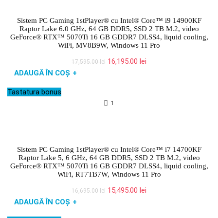
Sistem PC Gaming 1stPlayer® cu Intel® Core™ i9 14900KF
Raptor Lake 6.0 GHz, 64 GB DDR5, SSD 2 TB M.2, video
GeForce® RTX™ 5070Ti 16 GB GDDR7 DLSS4, liquid cooling,
WiFi, MV8B9W, Windows 11 Pro
Prețul
Prețul
16,195.00
lei
17,595.00
lei
inițial
curent
ADAUGĂ ÎN COȘ
+
a
este:
fost:
16,195.00 lei.
Tastatura bonus
17,595.00 lei.
1
Sistem PC Gaming 1stPlayer® cu Intel® Core™ i7 14700KF
Raptor Lake 5, 6 GHz, 64 GB DDR5, SSD 2 TB M.2, video
GeForce® RTX™ 5070Ti 16 GB GDDR7 DLSS4, liquid cooling,
WiFi, RT7TB7W, Windows 11 Pro
Prețul
Prețul
15,495.00
lei
16,695.00
lei
inițial
curent
ADAUGĂ ÎN COȘ
+
a
este:
fost:
15,495.00 lei.