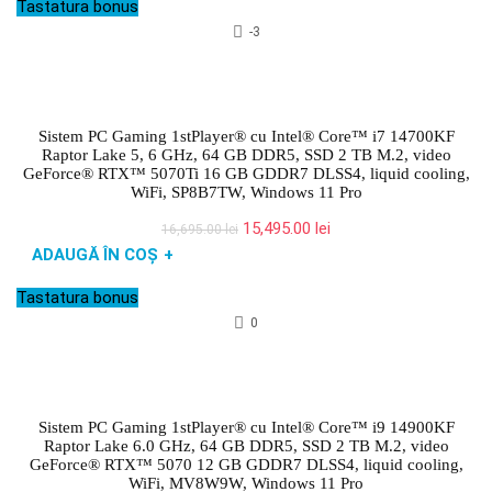
Tastatura bonus
16,695.00 lei.
-3
Sistem PC Gaming 1stPlayer® cu Intel® Core™ i7 14700KF
Raptor Lake 5, 6 GHz, 64 GB DDR5, SSD 2 TB M.2, video
GeForce® RTX™ 5070Ti 16 GB GDDR7 DLSS4, liquid cooling,
WiFi, SP8B7TW, Windows 11 Pro
Prețul
Prețul
15,495.00
lei
16,695.00
lei
inițial
curent
ADAUGĂ ÎN COȘ
+
a
este:
fost:
15,495.00 lei.
Tastatura bonus
16,695.00 lei.
0
Sistem PC Gaming 1stPlayer® cu Intel® Core™ i9 14900KF
Raptor Lake 6.0 GHz, 64 GB DDR5, SSD 2 TB M.2, video
GeForce® RTX™ 5070 12 GB GDDR7 DLSS4, liquid cooling,
WiFi, MV8W9W, Windows 11 Pro