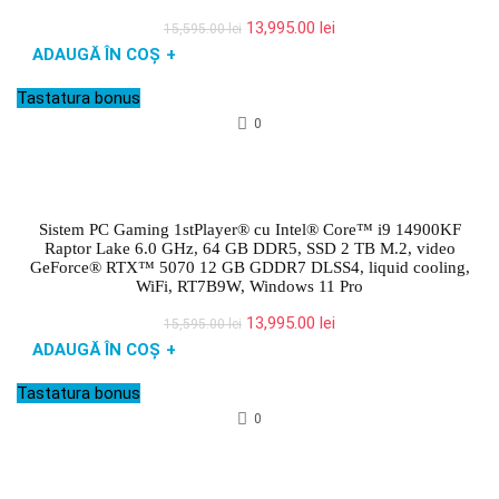
Prețul
Prețul
13,995.00
lei
15,595.00
lei
inițial
curent
ADAUGĂ ÎN COȘ
+
a
este:
fost:
13,995.00 lei.
Tastatura bonus
15,595.00 lei.
0
Sistem PC Gaming 1stPlayer® cu Intel® Core™ i9 14900KF
Raptor Lake 6.0 GHz, 64 GB DDR5, SSD 2 TB M.2, video
GeForce® RTX™ 5070 12 GB GDDR7 DLSS4, liquid cooling,
WiFi, RT7B9W, Windows 11 Pro
Prețul
Prețul
13,995.00
lei
15,595.00
lei
inițial
curent
ADAUGĂ ÎN COȘ
+
a
este:
fost:
13,995.00 lei.
Tastatura bonus
15,595.00 lei.
0