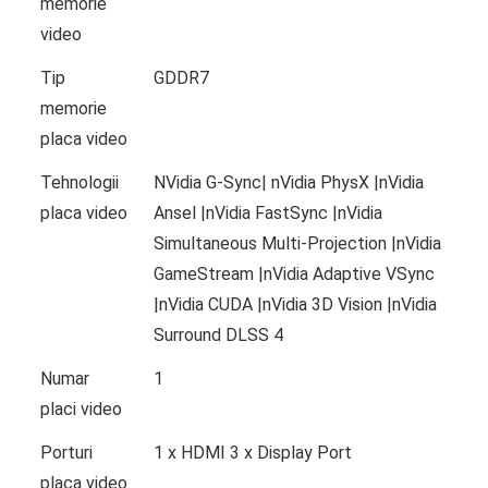
memorie
video
Tip
GDDR7
memorie
placa video
Tehnologii
NVidia G-Sync| nVidia PhysX |nVidia
placa video
Ansel |nVidia FastSync |nVidia
Simultaneous Multi-Projection |nVidia
GameStream |nVidia Adaptive VSync
|nVidia CUDA |nVidia 3D Vision |nVidia
Surround DLSS 4
Numar
1
placi video
Porturi
1 x HDMI 3 x Display Port
placa video