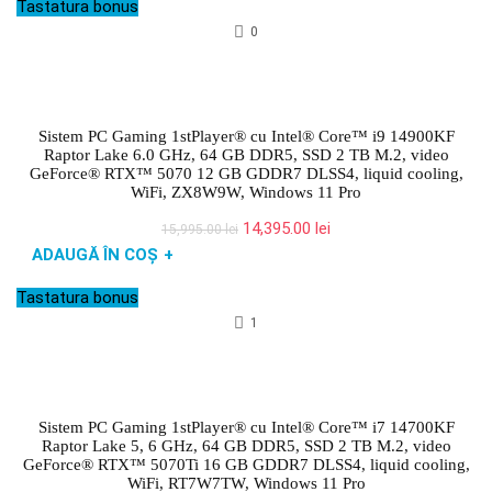
Tastatura bonus
15,595.00 lei.
0
Sistem PC Gaming 1stPlayer® cu Intel® Core™ i9 14900KF
Raptor Lake 6.0 GHz, 64 GB DDR5, SSD 2 TB M.2, video
GeForce® RTX™ 5070 12 GB GDDR7 DLSS4, liquid cooling,
WiFi, ZX8W9W, Windows 11 Pro
Prețul
Prețul
14,395.00
lei
15,995.00
lei
inițial
curent
ADAUGĂ ÎN COȘ
+
a
este:
fost:
14,395.00 lei.
Tastatura bonus
15,995.00 lei.
1
Sistem PC Gaming 1stPlayer® cu Intel® Core™ i7 14700KF
Raptor Lake 5, 6 GHz, 64 GB DDR5, SSD 2 TB M.2, video
GeForce® RTX™ 5070Ti 16 GB GDDR7 DLSS4, liquid cooling,
WiFi, RT7W7TW, Windows 11 Pro