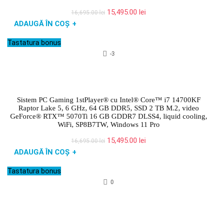
Prețul
Prețul
15,495.00
lei
16,695.00
lei
inițial
curent
ADAUGĂ ÎN COȘ
+
a
este:
fost:
15,495.00 lei.
Tastatura bonus
16,695.00 lei.
-3
Sistem PC Gaming 1stPlayer® cu Intel® Core™ i7 14700KF
Raptor Lake 5, 6 GHz, 64 GB DDR5, SSD 2 TB M.2, video
GeForce® RTX™ 5070Ti 16 GB GDDR7 DLSS4, liquid cooling,
WiFi, SP8B7TW, Windows 11 Pro
Prețul
Prețul
15,495.00
lei
16,695.00
lei
inițial
curent
ADAUGĂ ÎN COȘ
+
a
este:
fost:
15,495.00 lei.
Tastatura bonus
16,695.00 lei.
0