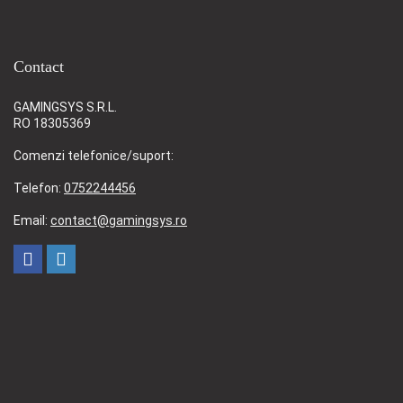
Contact
GAMINGSYS S.R.L.
RO 18305369
Comenzi telefonice/suport:
Telefon:
0752244456
Email:
contact@gamingsys.ro