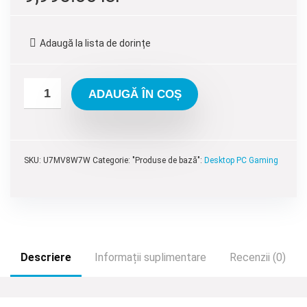
inițial
curent
a
este:
Adaugă la lista de dorințe
fost:
9,995.00 lei.
11,595.00 lei.
ADAUGĂ ÎN COȘ
SKU:
U7MV8W7W
Categorie: "Produse de bază":
Desktop PC Gaming
Descriere
Informații suplimentare
Recenzii (0)