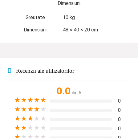
Dimensiuni
Greutate
10 kg
Dimensiuni
48 × 40 × 20 cm
Recenzii ale utilizatorilor
0.0
din 5
★
★
★
★
★
0
★
★
★
★
★
0
★
★
★
★
★
0
★
★
★
★
★
0
★
★
★
★
★
0