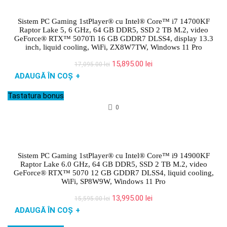
Sistem PC Gaming 1stPlayer® cu Intel® Core™ i7 14700KF
Raptor Lake 5, 6 GHz, 64 GB DDR5, SSD 2 TB M.2, video
GeForce® RTX™ 5070Ti 16 GB GDDR7 DLSS4, display 13.3
inch, liquid cooling, WiFi, ZX8W7TW, Windows 11 Pro
Prețul
Prețul
15,895.00
lei
17,095.00
lei
inițial
curent
ADAUGĂ ÎN COȘ
+
a
este:
fost:
15,895.00 lei.
Tastatura bonus
17,095.00 lei.
0
Sistem PC Gaming 1stPlayer® cu Intel® Core™ i9 14900KF
Raptor Lake 6.0 GHz, 64 GB DDR5, SSD 2 TB M.2, video
GeForce® RTX™ 5070 12 GB GDDR7 DLSS4, liquid cooling,
WiFi, SP8W9W, Windows 11 Pro
Prețul
Prețul
13,995.00
lei
15,595.00
lei
inițial
curent
ADAUGĂ ÎN COȘ
+
a
este:
fost:
13,995.00 lei.