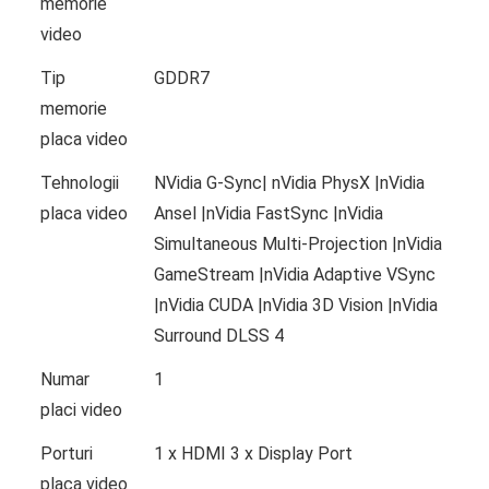
memorie
video
Tip
GDDR7
memorie
placa video
Tehnologii
NVidia G-Sync| nVidia PhysX |nVidia
placa video
Ansel |nVidia FastSync |nVidia
Simultaneous Multi-Projection |nVidia
GameStream |nVidia Adaptive VSync
|nVidia CUDA |nVidia 3D Vision |nVidia
Surround DLSS 4
Numar
1
placi video
Porturi
1 x HDMI 3 x Display Port
placa video