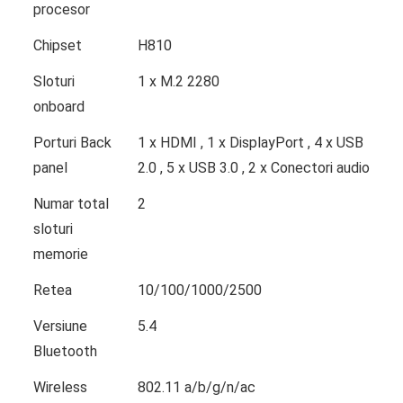
procesor
Chipset
H810
Sloturi
1 x M.2 2280
onboard
Porturi Back
1 x HDMI , 1 x DisplayPort , 4 x USB
panel
2.0 , 5 x USB 3.0 , 2 x Conectori audio
Numar total
2
sloturi
memorie
Retea
10/100/1000/2500
Versiune
5.4
Bluetooth
Wireless
802.11 a/b/g/n/ac