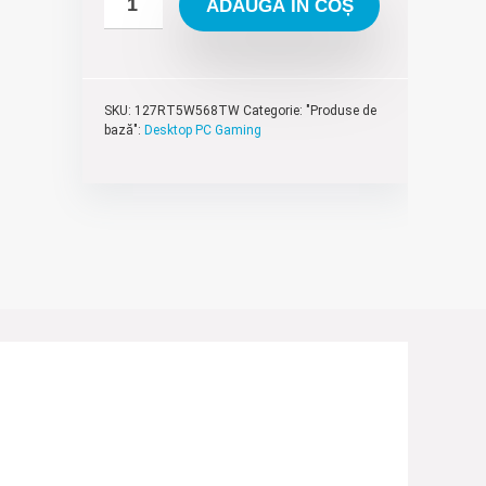
ADAUGĂ ÎN COȘ
SKU:
127RT5W568TW
Categorie: "Produse de
bază":
Desktop PC Gaming