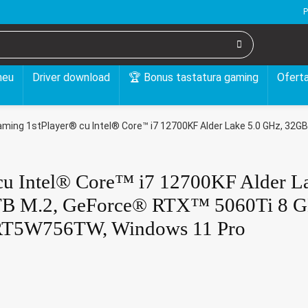
P
meu
Driver download
🏆 Bonus tastatura gaming
Oferta
ming 1stPlayer® cu Intel® Core™ i7 12700KF Alder Lake 5.0 GHz, 32
cu Intel® Core™ i7 12700KF Alder L
TB M.2, GeForce® RTX™ 5060Ti 8 
, RT5W756TW, Windows 11 Pro