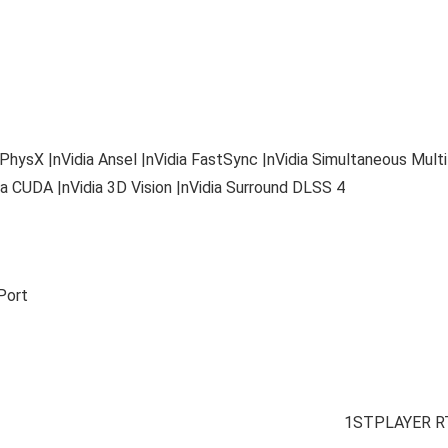
 PhysX |nVidia Ansel |nVidia FastSync |nVidia Simultaneous Mult
a CUDA |nVidia 3D Vision |nVidia Surround DLSS 4
Port
1STPLAYER R