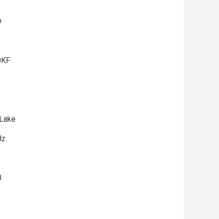
®
0KF
 Lake
Hz
B