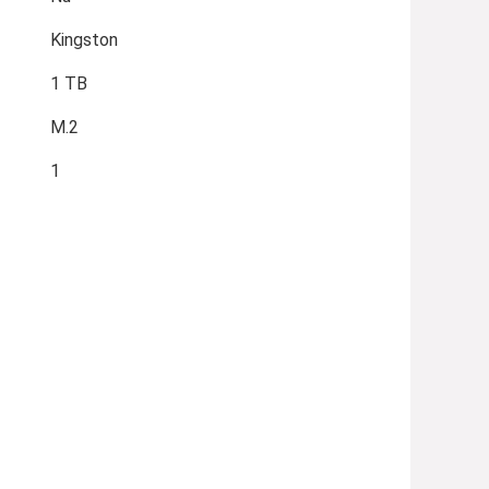
Kingston
1 TB
M.2
1