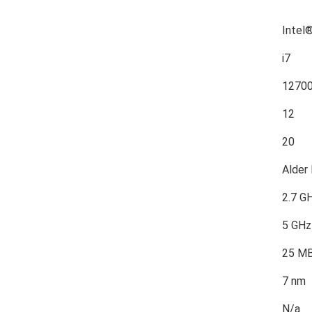
Intel
i7
1270
12
20
Alder
2.7 G
5 GHz
25 M
7 nm
N/a