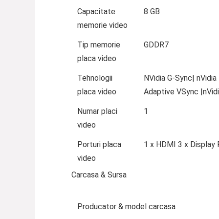
Capacitate
8 GB
memorie video
Tip memorie
GDDR7
placa video
Tehnologii
NVidia G-Sync| nVidia
placa video
Adaptive VSync |nVidi
Numar placi
1
video
Porturi placa
1 x HDMI 3 x Display 
video
Carcasa & Sursa
Producator & model carcasa