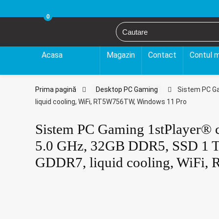
0
Acasa
Magazin
Contact
Contul 
Desktop PC Gaming
Prima pagină
Desktop PC Gaming
Sistem PC Ga
liquid cooling, WiFi, RT5W756TW, Windows 11 Pro
Sistem PC Gaming 1stPlayer® 
5.0 GHz, 32GB DDR5, SSD 1 
GDDR7, liquid cooling, WiFi