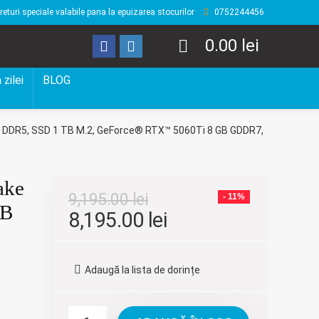
returi speciale valabile pana la epuizarea stocurilor
0752244456
0.00
lei
 zilei
BLOG
GB DDR5, SSD 1 TB M.2, GeForce® RTX™ 5060Ti 8 GB GDDR7,
ake
9,195.00
lei
- 11%
GB
Prețul
Prețul
8,195.00
lei
inițial
curent
a
este:
Adaugă la lista de dorințe
fost:
8,195.00 lei.
9,195.00 lei.