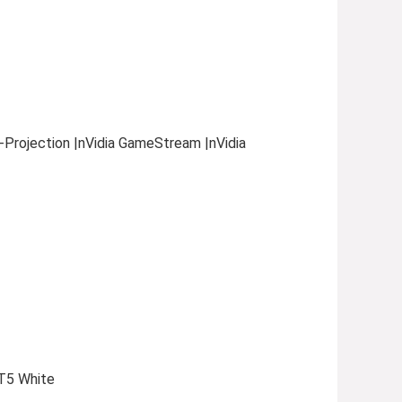
i-Projection |nVidia GameStream |nVidia
T5 White