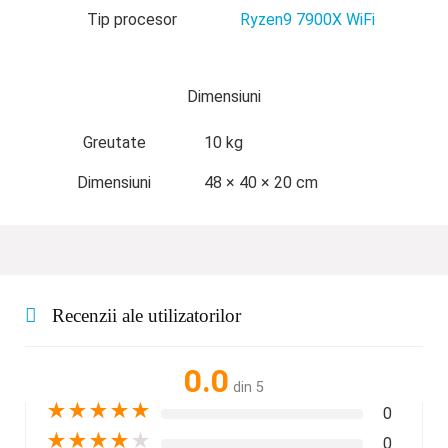
Tip procesor
Ryzen9 7900X WiFi
Dimensiuni
Greutate
10 kg
Dimensiuni
48 × 40 × 20 cm
Recenzii ale utilizatorilor
0.0
din 5
★
★
★
★
★
0
★
★
★
★
★
0