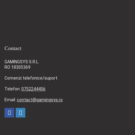
Contact
GAMINGSYS S.R.L.
RO 18305369
Comenzi telefonice/suport:
Telefon:
0752244456
Email:
contact@gamingsys.ro