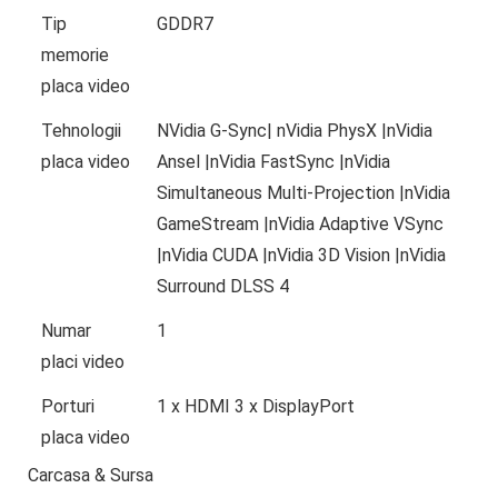
Tip
GDDR7
memorie
placa video
Tehnologii
NVidia G-Sync| nVidia PhysX |nVidia
placa video
Ansel |nVidia FastSync |nVidia
Simultaneous Multi-Projection |nVidia
GameStream |nVidia Adaptive VSync
|nVidia CUDA |nVidia 3D Vision |nVidia
Surround DLSS 4
Numar
1
placi video
Porturi
1 x HDMI 3 x DisplayPort
placa video
Carcasa & Sursa