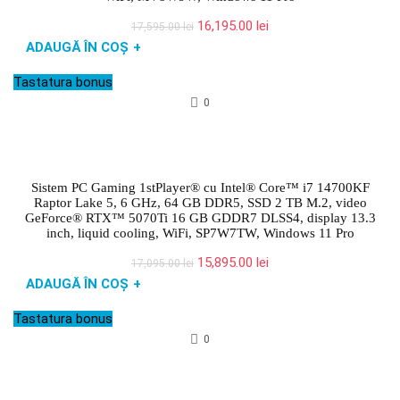
Prețul
Prețul
16,195.00
lei
17,595.00
lei
inițial
curent
ADAUGĂ ÎN COȘ
+
a
este:
fost:
16,195.00 lei.
Tastatura bonus
17,595.00 lei.
0
Sistem PC Gaming 1stPlayer® cu Intel® Core™ i7 14700KF
Raptor Lake 5, 6 GHz, 64 GB DDR5, SSD 2 TB M.2, video
GeForce® RTX™ 5070Ti 16 GB GDDR7 DLSS4, display 13.3
inch, liquid cooling, WiFi, SP7W7TW, Windows 11 Pro
Prețul
Prețul
15,895.00
lei
17,095.00
lei
inițial
curent
ADAUGĂ ÎN COȘ
+
a
este:
fost:
15,895.00 lei.
Tastatura bonus
17,095.00 lei.
0