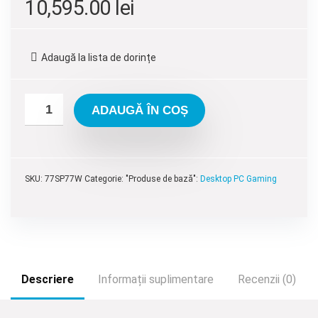
Prețul
Prețul
10,595.00
lei
inițial
curent
a
este:
Adaugă la lista de dorințe
fost:
10,595.00 lei.
11,595.00 lei.
ADAUGĂ ÎN COȘ
SKU:
77SP77W
Categorie: "Produse de bază":
Desktop PC Gaming
Descriere
Informații suplimentare
Recenzii (0)