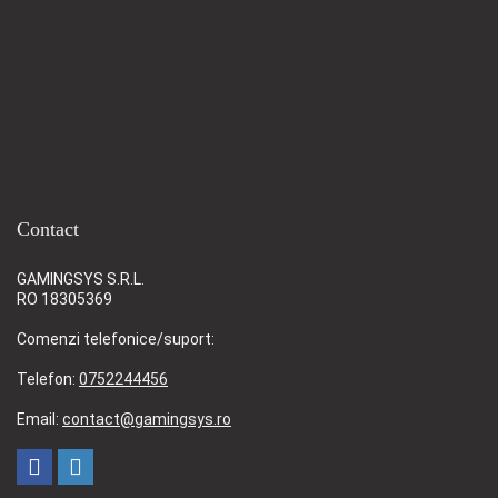
Contact
GAMINGSYS S.R.L.
RO 18305369
Comenzi telefonice/suport:
Telefon:
0752244456
Email:
contact@gamingsys.ro