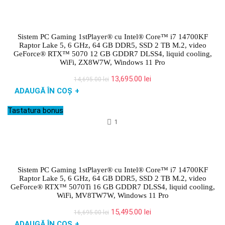
Sistem PC Gaming 1stPlayer® cu Intel® Core™ i7 14700KF
Raptor Lake 5, 6 GHz, 64 GB DDR5, SSD 2 TB M.2, video
GeForce® RTX™ 5070 12 GB GDDR7 DLSS4, liquid cooling,
WiFi, ZX8W7W, Windows 11 Pro
Prețul
Prețul
13,695.00
lei
14,695.00
lei
inițial
curent
ADAUGĂ ÎN COȘ
+
a
este:
fost:
13,695.00 lei.
Tastatura bonus
14,695.00 lei.
1
Sistem PC Gaming 1stPlayer® cu Intel® Core™ i7 14700KF
Raptor Lake 5, 6 GHz, 64 GB DDR5, SSD 2 TB M.2, video
GeForce® RTX™ 5070Ti 16 GB GDDR7 DLSS4, liquid cooling,
WiFi, MV8TW7W, Windows 11 Pro
Prețul
Prețul
15,495.00
lei
16,695.00
lei
inițial
curent
ADAUGĂ ÎN COȘ
+