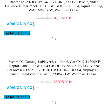
Raptor Lake 6.0 GHz, 64 GB DDR5, SSD 2 TB M.2, video
GeForce® RTX™ 5070Ti 16 GB GDDR7 DLSS4, liquid cooling,
WiFi, MV8B9W, Windows 11 Pro
Prețul
Prețul
16,195.00
lei
17,595.00
lei
inițial
curent
ADAUGĂ ÎN COȘ
+
a
este:
fost:
16,195.00 lei.
Tastatura bonus
17,595.00 lei.
0
Sistem PC Gaming 1stPlayer® cu Intel® Core™ i7 14700KF
Raptor Lake 5, 6 GHz, 64 GB DDR5, SSD 2 TB M.2, video
GeForce® RTX™ 5070Ti 16 GB GDDR7 DLSS4, display 13.3
inch, liquid cooling, WiFi, ZX8W7TW, Windows 11 Pro
Prețul
Prețul
15,895.00
lei
17,095.00
lei
inițial
curent
ADAUGĂ ÎN COȘ
+
a
este:
fost:
15,895.00 lei.
Tastatura bonus
17,095.00 lei.
0