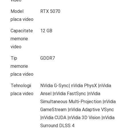
Model
RTX 5070
placa video
Capacitate
12 GB
memorie
video
Tip
GDDR7
memorie
placa video
Tehnologii
NVidia G-Sync| nVidia PhysX |nVidia
placa video
Ansel |nVidia FastSync |nVidia
Simultaneous Multi-Projection |nVidia
GameStream |nVidia Adaptive VSync
|nVidia CUDA |nVidia 3D Vision |nVidia
Surround DLSS 4