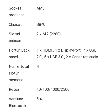
Socket
AM5
procesor
Chipset
B840
Sloturi
2 x M.2 (2280)
onboard
Porturi Back
1 x HDMI , 1 x DisplayPort , 4 x USB
panel
2.0 , 5 x USB 3.0 , 2 x Conectori audio
Numar total
4
sloturi
memorie
Retea
10/100/1000/2500
Versiune
5.4
Bluetooth