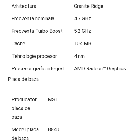
Arhitectura
Granite Ridge
Frecventa nominala
4.7 GHz
Frecventa Turbo Boost
5.2 GHz
Cache
104 MB
Tehnologie procesor
4 nm
Procesor grafic integrat
AMD Radeon™ Graphics
Placa de baza
Producator
MSI
placa de
baza
Model placa
B840
de baza