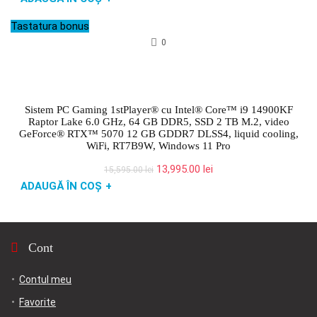
a
este:
fost:
15,495.00 lei.
Tastatura bonus
16,695.00 lei.
0
Sistem PC Gaming 1stPlayer® cu Intel® Core™ i9 14900KF
Raptor Lake 6.0 GHz, 64 GB DDR5, SSD 2 TB M.2, video
GeForce® RTX™ 5070 12 GB GDDR7 DLSS4, liquid cooling,
WiFi, RT7B9W, Windows 11 Pro
Prețul
Prețul
13,995.00
lei
15,595.00
lei
inițial
curent
ADAUGĂ ÎN COȘ
+
a
este:
fost:
13,995.00 lei.
15,595.00 lei.
Cont
Contul meu
Favorite