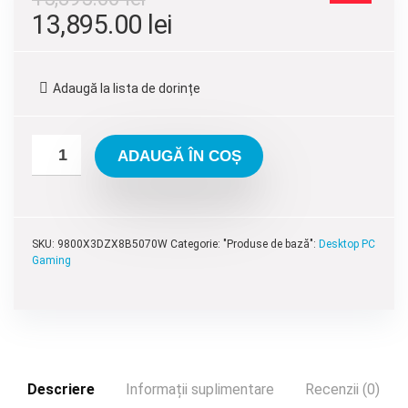
Prețul
Prețul
13,895.00
lei
inițial
curent
a
este:
Adaugă la lista de dorințe
fost:
13,895.00 lei.
15,395.00 lei.
ADAUGĂ ÎN COȘ
SKU:
9800X3DZX8B5070W
Categorie: "Produse de bază":
Desktop PC
Gaming
Descriere
Informații suplimentare
Recenzii (0)