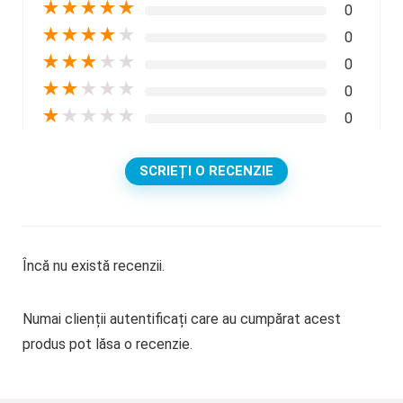
★
★
★
★
★
0
★
★
★
★
★
0
★
★
★
★
★
0
★
★
★
★
★
0
★
★
★
★
★
0
SCRIEȚI O RECENZIE
Încă nu există recenzii.
Numai clienții autentificați care au cumpărat acest
produs pot lăsa o recenzie.