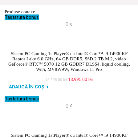
Produse conexe
Tastatura bonus
0
Sistem PC Gaming 1stPlayer® cu Intel® Core™ i9 14900KF
Raptor Lake 6.0 GHz, 64 GB DDR5, SSD 2 TB M.2, video
GeForce® RTX™ 5070 12 GB GDDR7 DLSS4, liquid cooling,
WiFi, MV8W9W, Windows 11 Pro
Prețul
Prețul
13,995.00
lei
15,595.00
lei
inițial
curent
ADAUGĂ ÎN COȘ
+
a
este:
fost:
13,995.00 lei.
Tastatura bonus
15,595.00 lei.
0
Sistem PC Gaming 1stPlayer® cu Intel® Core™ i9 14900KF