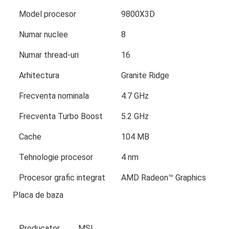
Model procesor
9800X3D
Numar nuclee
8
Numar thread-uri
16
Arhitectura
Granite Ridge
Frecventa nominala
4.7 GHz
Frecventa Turbo Boost
5.2 GHz
Cache
104 MB
Tehnologie procesor
4 nm
Procesor grafic integrat
AMD Radeon™ Graphics
Placa de baza
Producator
MSI