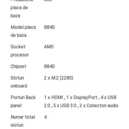
placa de
baza
Model placa
B840
de baza
Socket
AM5
procesor
Chipset
B840
Sloturi
2 x M.2 (2280)
onboard
Porturi Back
1 x HDMI , 1 x DisplayPort , 4 x USB
panel
2.0 , 5 x USB 3.0 , 2 x Conectori audio
Numar total
4
sloturi