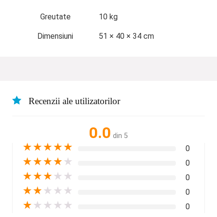
Greutate
10 kg
Dimensiuni
51 × 40 × 34 cm
Recenzii ale utilizatorilor
0.0
din 5
★
★
★
★
★
0
★
★
★
★
★
0
★
★
★
★
★
0
★
★
★
★
★
0
★
★
★
★
★
0