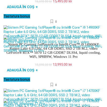
Prețul
Prețul
15,495.00
lei
16,695.00
lei
inițial
curent
ADAUGĂ ÎN COȘ
+
a
este:
fost:
15,495.00 lei.
Tastatura bonus
16,695.00 lei.
0
Sistem PC Gaming 1stPlayer® cu Intel® Core™ i9 14900KF
Raptor Lake 6.0 GHz, 64 GB DDR5, SSD 2 TB M.2, video
GeForce® RTX™ 5070 12 GB GDDR7 DLSS4, liquid cooling,
WiFi, SP8B9W, Windows 11 Pro
Prețul
Prețul
13,995.00
lei
15,595.00
lei
inițial
curent
ADAUGĂ ÎN COȘ
+
a
este:
fost:
13,995.00 lei.
Tastatura bonus
15,595.00 lei.
0