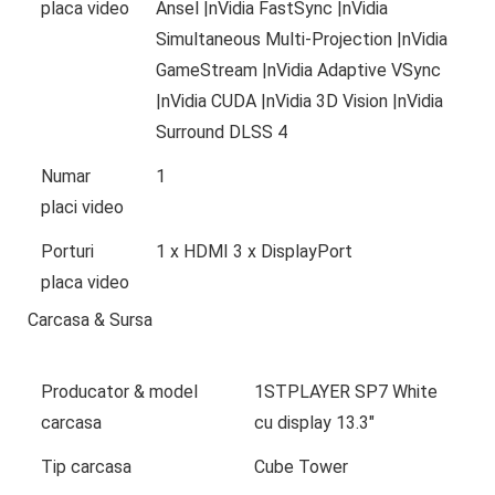
placa video
Ansel |nVidia FastSync |nVidia
Simultaneous Multi-Projection |nVidia
GameStream |nVidia Adaptive VSync
|nVidia CUDA |nVidia 3D Vision |nVidia
Surround DLSS 4
Numar
1
placi video
Porturi
1 x HDMI 3 x DisplayPort
placa video
Carcasa & Sursa
Producator & model
1STPLAYER SP7 White
carcasa
cu display 13.3″
Tip carcasa
Cube Tower