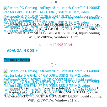
0
Sistem PC Gaming 1stPlayer® cu Intel® Core™ i9 14900KF
Raptor Lake 6.0 GHz, 64 GB DDR5, SSD 2 TB M.2, video
GeForce® RTX™ 5070 12 GB GDDR7 DLSS4, liquid cooling,
WiFi, MV8B9W, Windows 11 Pro
Prețul
Prețul
13,995.00
lei
15,595.00
lei
inițial
curent
ADAUGĂ ÎN COȘ
+
a
este:
fost:
13,995.00 lei.
Tastatura bonus
15,595.00 lei.
1
Sistem PC Gaming 1stPlayer® cu Intel® Core™ i7 14700KF
Raptor Lake 5, 6 GHz, 64 GB DDR5, SSD 2 TB M.2, video
GeForce® RTX™ 5070Ti 16 GB GDDR7 DLSS4, liquid cooling,
WiFi, RT7W7TW, Windows 11 Pro