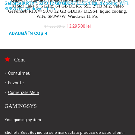
Sistem PC Gaming 1stPlayer® cu Intel® Core™ i7 14700KF
Raptor Lake 5, 6 GHz, 64 GB DDR5, SSD 2 TB M.2, video
GeForce® RTX™ 5070 12 GB GDDR7 DLSS4, liquid cooling,
WiFi, SP8W7W, Windows 11 Pro
Prețul
Prețul
13,295.00
lei
14,295.00
lei
inițial
curent
ADAUGĂ ÎN COȘ
+
a
este:
fost:
13,295.00 lei.
14,295.00 lei.
Cont
Contul meu
Favorite
Comenzile Mele
GAMINGSYS
Your gaming system
Eticheta
Best Buy
indica cele mai cautate produse de catre clientii