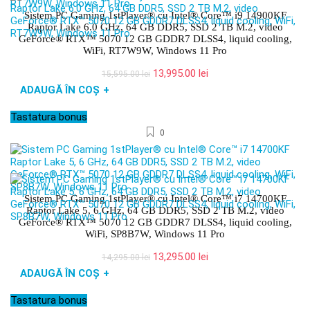
Sistem PC Gaming 1stPlayer® cu Intel® Core™ i9 14900KF
Raptor Lake 6.0 GHz, 64 GB DDR5, SSD 2 TB M.2, video
GeForce® RTX™ 5070 12 GB GDDR7 DLSS4, liquid cooling,
WiFi, RT7W9W, Windows 11 Pro
Prețul
Prețul
13,995.00
lei
15,595.00
lei
inițial
curent
ADAUGĂ ÎN COȘ
+
a
este:
fost:
13,995.00 lei.
Tastatura bonus
15,595.00 lei.
0
Sistem PC Gaming 1stPlayer® cu Intel® Core™ i7 14700KF
Raptor Lake 5, 6 GHz, 64 GB DDR5, SSD 2 TB M.2, video
GeForce® RTX™ 5070 12 GB GDDR7 DLSS4, liquid cooling,
WiFi, SP8B7W, Windows 11 Pro
Prețul
Prețul
13,295.00
lei
14,295.00
lei
inițial
curent
ADAUGĂ ÎN COȘ
+
a
este:
fost:
13,295.00 lei.
Tastatura bonus
14,295.00 lei.