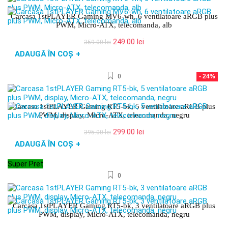
Carcasa 1stPLAYER Gaming MV6-wh, 6 ventilatoare aRGB plus
PWM, Micro-ATX, telecomanda, alb
Prețul
Prețul
249.00
lei
359.00
lei
inițial
curent
ADAUGĂ ÎN COȘ
+
a
este:
fost:
249.00 lei.
0
- 24%
359.00 lei.
Carcasa 1stPLAYER Gaming RT5-bk, 5 ventilatoare aRGB plus
PWM, display, Micro-ATX, telecomanda, negru
Prețul
Prețul
299.00
lei
395.00
lei
inițial
curent
ADAUGĂ ÎN COȘ
+
a
este:
fost:
299.00 lei.
Super Pret
395.00 lei.
0
Carcasa 1stPLAYER Gaming RT5-bk, 3 ventilatoare aRGB plus
PWM, display, Micro-ATX, telecomanda, negru