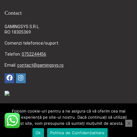
Contact
GAMINGSYS S.R.L.
RO 18305369
Comenzi telefonice/suport:
Telefon:
0752244456
Email:
contact@gamingsys.ro
Folosim cookie-uri pentru a ne asigura că vă oferim cea mai
bună experiență pe site-ul nostru. Dacă continuați să utilizați
acest site, vom presupune că sunteți mulțumit de acesta.
© 2006-2026 GamingSys CUI: 18305369 Reg. Com. J04/98/2006
Ok
Politica de Confidențialitate