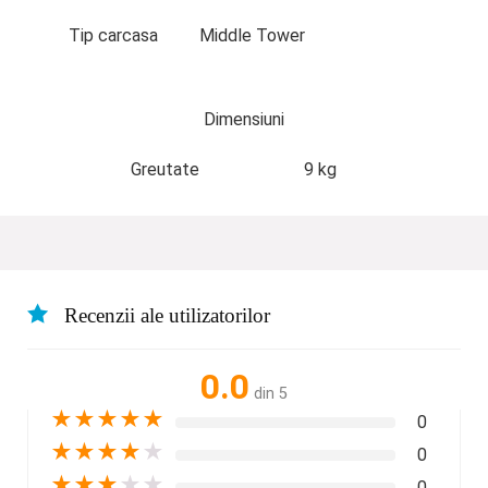
Tip carcasa
Middle Tower
Dimensiuni
Greutate
9 kg
Recenzii ale utilizatorilor
0.0
din 5
★
★
★
★
★
0
★
★
★
★
★
0
★
★
★
★
★
0