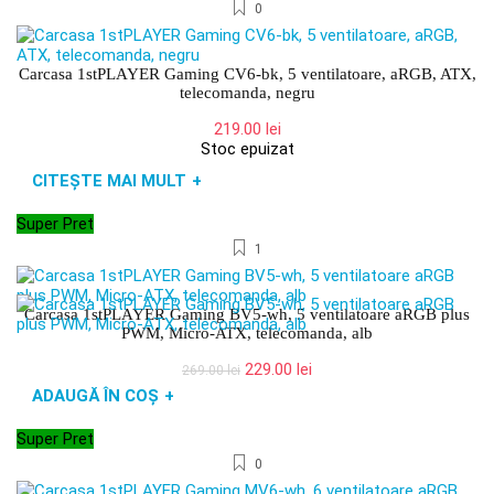
0
Carcasa 1stPLAYER Gaming CV6-bk, 5 ventilatoare, aRGB, ATX,
telecomanda, negru
219.00
lei
Stoc epuizat
CITEȘTE MAI MULT
+
Super Pret
1
Carcasa 1stPLAYER Gaming BV5-wh, 5 ventilatoare aRGB plus
PWM, Micro-ATX, telecomanda, alb
Prețul
Prețul
229.00
lei
269.00
lei
inițial
curent
ADAUGĂ ÎN COȘ
+
a
este:
fost:
229.00 lei.
Super Pret
269.00 lei.
0