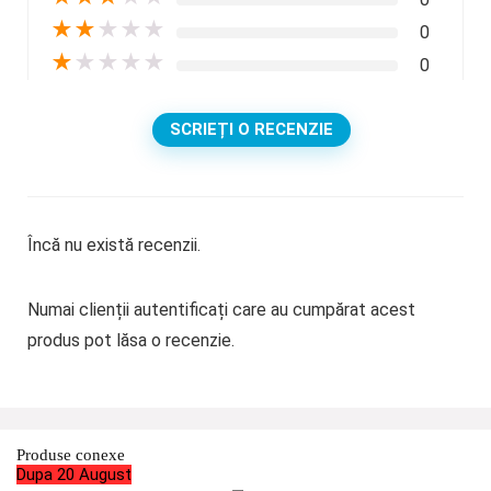
★
★
★
★
★
0
★
★
★
★
★
0
SCRIEȚI O RECENZIE
Încă nu există recenzii.
Numai clienții autentificați care au cumpărat acest
produs pot lăsa o recenzie.
Produse conexe
Dupa 20 August