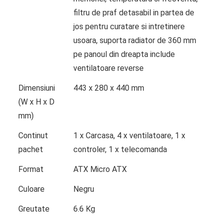
filtru de praf detasabil in partea de
jos pentru curatare si intretinere
usoara, suporta radiator de 360 mm
pe panoul din dreapta include
ventilatoare reverse
Dimensiuni
443 x 280 x 440 mm
(W x H x D
mm)
Continut
1 x Carcasa, 4 x ventilatoare, 1 x
pachet
controler, 1 x telecomanda
Format
ATX Micro ATX
Culoare
Negru
Greutate
6.6 Kg