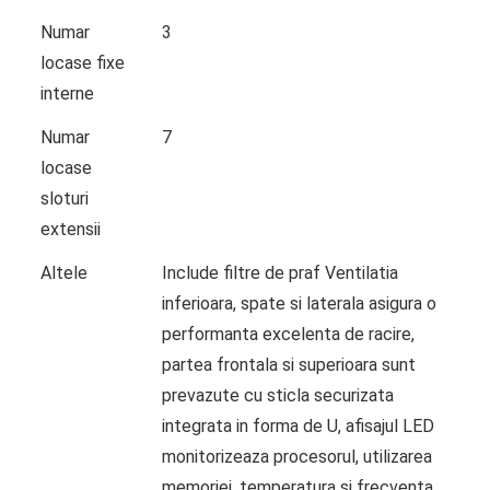
Numar
3
locase fixe
interne
Numar
7
locase
sloturi
extensii
Altele
Include filtre de praf Ventilatia
inferioara, spate si laterala asigura o
performanta excelenta de racire,
partea frontala si superioara sunt
prevazute cu sticla securizata
integrata in forma de U, afisajul LED
monitorizeaza procesorul, utilizarea
memoriei, temperatura si frecventa,