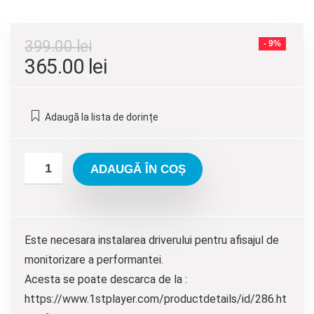
399.00
lei
- 9%
Prețul
Prețul
365.00
lei
inițial
curent
a
este:
Adaugă la lista de dorințe
fost:
365.00 lei.
399.00 lei.
ADAUGĂ ÎN COȘ
Este necesara instalarea driverului pentru afisajul de
monitorizare a performantei.
Acesta se poate descarca de la :
https://www.1stplayer.com/productdetails/id/286.ht